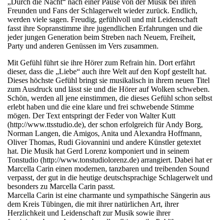
„Durch die Nacht“ nach einer Pause von der Musik bei ihren
Freunden und Fans der Schlagerwelt wieder zurück. Endlich,
werden viele sagen. Freudig, gefühlvoll und mit Leidenschaft
fasst ihre Sopranstimme ihre jugendlichen Erfahrungen und die
jeder jungen Generation beim Streben nach Neuem, Freiheit,
Party und anderen Genüssen im Vers zusammen.
Mit Gefühl führt sie ihre Hörer zum Refrain hin. Dort erfährt
dieser, dass die „Liebe“ auch ihre Welt auf den Kopf gestellt hat.
Dieses höchste Gefühl bringt sie musikalisch in ihrem neuen Titel
zum Ausdruck und lässt sie und die Hörer auf Wolken schweben.
Schön, werden all jene einstimmen, die dieses Gefühl schon selbst
erlebt haben und die eine klare und frei schwebende Stimme
mögen. Der Text entspringt der Feder von Walter Kutt
(http://www.ttsstudio.de), der schon erfolgreich für Andy Borg,
Norman Langen, die Amigos, Anita und Alexandra Hoffmann,
Oliver Thomas, Rudi Giovannini und andere Künstler getextet
hat. Die Musik hat Gerd Lorenz komponiert und in seinem
Tonstudio (http://www.tonstudiolorenz.de) arrangiert. Dabei hat er
Marcella Carin einen modernen, tanzbaren und treibenden Sound
verpasst, der gut in die heutige deutschsprachige Schlagerwelt und
besonders zu Marcella Carin passt.
Marcella Carin ist eine charmante und sympathische Sängerin aus
dem Kreis Tübingen, die mit ihrer natürlichen Art, ihrer
Herzlichkeit und Leidenschaft zur Musik sowie ihrer