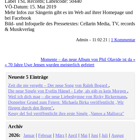
Label TSL Records; Labelcode: 50440
VÖ-Datum: 15. Mai 2019
Mehr Infos zur Sängerin gibt es im Web auf ihrer Homepage und
bei Facebook
Bild- und Infoquelle des Pressetextes: Cellarin Media, TV, records
& Musikverlag
Admin - 11:02:21 |
1 Kommentar
Momente – das neue Album von Phil Olavide ist da »
« 70 Jahre Uwe Jensen wurden meisterlich gefeiert
Neueste 5 Einträge
Zeit die nie vergeht – Der neue Song von Ralph Bogard
Die neue Single von Evelin Hänsel - Lebe, als gäb es kein Morgen
Weil ich dich mag – die neue Liebeshymne von Ricky Rickermann
Doppelter Grund zum Feiern: Michaela Birka veröffentlicht „Wir
fliegen durch den Regen“
Kessy del Sol veröffentlicht ihre erste Single „Vamos a Mallorca“
Archiv
2026:
|
|
|
|
|
|
|
Januar
Februar
März
April
Mai
Juni
Juli
August