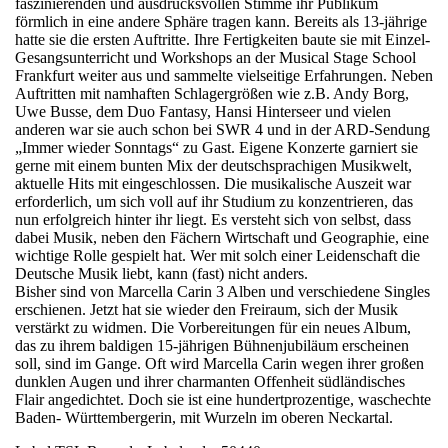
faszinierenden und ausdrucksvollen Stimme ihr Publikum
förmlich in eine andere Sphäre tragen kann. Bereits als 13-jährige
hatte sie die ersten Auftritte. Ihre Fertigkeiten baute sie mit Einzel-
Gesangsunterricht und Workshops an der Musical Stage School
Frankfurt weiter aus und sammelte vielseitige Erfahrungen. Neben
Auftritten mit namhaften Schlagergrößen wie z.B. Andy Borg,
Uwe Busse, dem Duo Fantasy, Hansi Hinterseer und vielen
anderen war sie auch schon bei SWR 4 und in der ARD-Sendung
„Immer wieder Sonntags“ zu Gast. Eigene Konzerte garniert sie
gerne mit einem bunten Mix der deutschsprachigen Musikwelt,
aktuelle Hits mit eingeschlossen. Die musikalische Auszeit war
erforderlich, um sich voll auf ihr Studium zu konzentrieren, das
nun erfolgreich hinter ihr liegt. Es versteht sich von selbst, dass
dabei Musik, neben den Fächern Wirtschaft und Geographie, eine
wichtige Rolle gespielt hat. Wer mit solch einer Leidenschaft die
Deutsche Musik liebt, kann (fast) nicht anders.
Bisher sind von Marcella Carin 3 Alben und verschiedene Singles
erschienen. Jetzt hat sie wieder den Freiraum, sich der Musik
verstärkt zu widmen. Die Vorbereitungen für ein neues Album,
das zu ihrem baldigen 15-jährigen Bühnenjubiläum erscheinen
soll, sind im Gange. Oft wird Marcella Carin wegen ihrer großen
dunklen Augen und ihrer charmanten Offenheit südländisches
Flair angedichtet. Doch sie ist eine hundertprozentige, waschechte
Baden- Württembergerin, mit Wurzeln im oberen Neckartal.