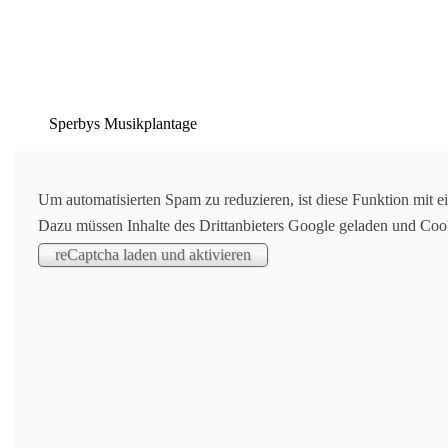
Sperbys Musikplantage
Um automatisierten Spam zu reduzieren, ist diese Funktion mit 
Suchen
Dazu müssen Inhalte des Drittanbieters Google geladen und Coo
Graz im Regen – der neue Austropophit von Solarkreis
„Es wor nirgendwo so schen, wie mit dir in Graz im Regn“ ist 
bist“ die Kernmessage des Songs. Die up´s and down´s von la
gemeinsam viele Höhen und Tiefen durchlebt, zusammenwächst
denkt „So schen dass du do bist, so schen dass du so bist – un
handelt der neue Song von Solarkreis.