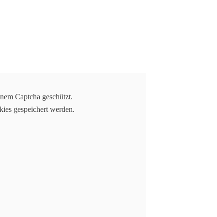
einem Captcha geschützt.
kies gespeichert werden.
2020-01-31
neben der Zeile „So schen dass du do
ngjährigen Beziehungen in denen man
 und sich nach vielen Jahren immer noch
d nit so wia die andren“; genau davon