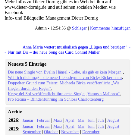
Mehr Infos zu Dieter Dornig gibt es im Web bei ihm auf
www.dieter-dornig.de und auf seinen sozialen Medien wie
Facebook
Info- und Bildquelle: Management Dieter Dornig
Admin - 12:54:56 @
Schlager
|
Kommentar hinzufügen
Anna Maria wettert musikalisch gegen „Lügen und betrügen“ »
« Nur mit Dir – der neue Song des Curd Conrad Müller
Neueste 5 Einträge
Die neue Single von Evelin Hänsel - Lebe, als gäb es kein Morgen
Weil ich dich mag – die neue Liebeshymne von Ricky Rickermann
Doppelter Grund zum Feiern: Michaela Birka veröffentlicht „Wir
fliegen durch den Regen“
Kessy del Sol veröffentlicht ihre erste Single „Vamos a Mallorca“
Pro Retina – Blindenführung im Schloss Charlottenburg
Archiv
2026:
|
|
|
|
|
|
|
Januar
Februar
März
April
Mai
Juni
Juli
August
|
|
|
|
|
|
|
|
Januar
Februar
März
April
Mai
Juni
Juli
August
2025:
|
|
|
September
Oktober
November
Dezember