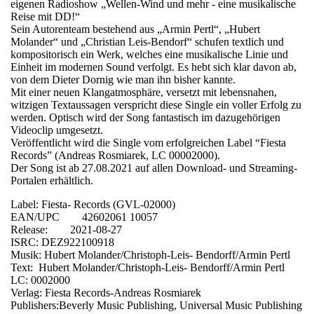
eigenen Radioshow „Wellen-Wind und mehr - eine musikalische
Reise mit DD!“
Sein Autorenteam bestehend aus „Armin Pertl“, „Hubert
Molander“ und „Christian Leis-Bendorf“ schufen textlich und
kompositorisch ein Werk, welches eine musikalische Linie und
Einheit im modernen Sound verfolgt. Es hebt sich klar davon ab,
von dem Dieter Dornig wie man ihn bisher kannte.
Mit einer neuen Klangatmosphäre, versetzt mit lebensnahen,
witzigen Textaussagen verspricht diese Single ein voller Erfolg zu
werden. Optisch wird der Song fantastisch im dazugehörigen
Videoclip umgesetzt.
Veröffentlicht wird die Single vom erfolgreichen Label “Fiesta
Records” (Andreas Rosmiarek, LC 00002000).
Der Song ist ab 27.08.2021 auf allen Download- und Streaming-
Portalen erhältlich.
Label: Fiesta- Records (GVL-02000)
EAN/UPC 42602061 10057
Release: 2021-08-27
ISRC: DEZ922100918
Musik: Hubert Molander/Christoph-Leis- Bendorff/Armin Pertl
Text: Hubert Molander/Christoph-Leis- Bendorff/Armin Pertl
LC: 0002000
Verlag: Fiesta Records-Andreas Rosmiarek
Publishers:Beverly Music Publishing, Universal Music Publishing