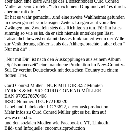
aber auch eine klare Ansage des Liedschreibers Curd Conrad
Müller an sein Umfeld. “Ich mach mein Ding und zieh’ es durch,
aber nur mit dir…”
Er hat es wahr gemacht…und eine zweite Wahlheimat gefunden
in diesen gar seltsam lausigen Zeiten. Losgemacht von allen
Zwängen und Zweifeln stets das Richtige zu tun. Für ihn ist es
stimmig so wie es ist, da er sich niemals unterkriegen lässt.
Tatsächlich beweist er damit dass es funktioniert wenn der Wille
zur Veränderung stärker ist als das Althergebrachte…aber eben ”
Nur mit dir” .
„Nur mit Dir“ ist nach den Auskopplungen aus seinem Album
„Spätsommerzeit“ eine brandneue Produktion im New-Country-
Stil. Er vereint Deutschrock mit deutschen Country zu einem
flotten Titel.
Curd Conrad Müller - NUR MIT DIR 3:52 Minuten
LYRICS & MUSIC: CURD CONRAD MÜLLER
EAN 9705278670498
IRSC-Nummer: DEUF72100020
Label und Labelcode: LC 33622, cucomusicproduction
Mehr Infos zu Curd Conrad Müller gibt es bei ihm auf
www.cuco.biz
und den sozialen Medien wie Facebook u.YT, LinkedIn
Bild- und Infoquelle: cucomusicproduction