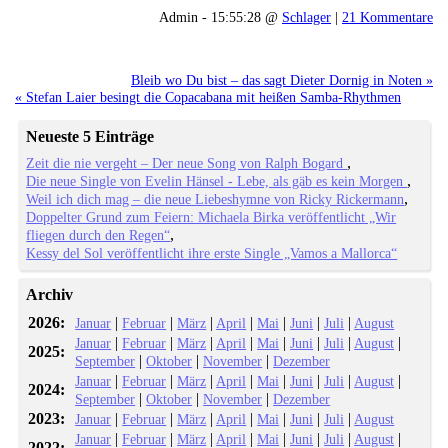
Admin - 15:55:28 @
Schlager
|
21 Kommentare
Bleib wo Du bist – das sagt Dieter Dornig in Noten »
« Stefan Laier besingt die Copacabana mit heißen Samba-Rhythmen
Neueste 5 Einträge
Zeit die nie vergeht – Der neue Song von Ralph Bogard
Die neue Single von Evelin Hänsel - Lebe, als gäb es kein Morgen
Weil ich dich mag – die neue Liebeshymne von Ricky Rickermann
Doppelter Grund zum Feiern: Michaela Birka veröffentlicht „Wir
fliegen durch den Regen“
Kessy del Sol veröffentlicht ihre erste Single „Vamos a Mallorca“
Archiv
2026:
|
|
|
|
|
|
|
Januar
Februar
März
April
Mai
Juni
Juli
August
|
|
|
|
|
|
|
|
Januar
Februar
März
April
Mai
Juni
Juli
August
2025:
|
|
|
September
Oktober
November
Dezember
|
|
|
|
|
|
|
|
Januar
Februar
März
April
Mai
Juni
Juli
August
2024:
|
|
|
September
Oktober
November
Dezember
2023:
|
|
|
|
|
|
|
Januar
Februar
März
April
Mai
Juni
Juli
August
|
|
|
|
|
|
|
|
Januar
Februar
März
April
Mai
Juni
Juli
August
2022: