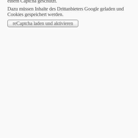
einem Captcha geschützt.
Dazu müssen Inhalte des Drittanbieters Google geladen und
Cookies gespeichert werden.
2021-11-01
Sperbys Musikplantage – 15 Jahre Best of
Am 5. November kommt nun „Sperbys Musikplantage – 15 Jahre
BEST OF“ als CD auf den Markt. Der Sampler enthält 23
wundervolle Lieder, von Künstlern, die Sperby bewerben und
bemustern durfte.
Es ist ein Mix seiner Arbeit. Es sind alles Produktionen der letzten
12 Monate.
Hans Peter Sperber sagt dazu:
Ausgewählt habe ich Songs aus den letzten 12 Monaten. Leider
konnte ich da viele Musiker nicht berücksichtigen. Es sind