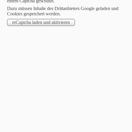
einem Captcha geschützt.
Dazu müssen Inhalte des Drittanbieters Google geladen und
Cookies gespeichert werden.
2022-06-21
Falko Liecke gewinnt souverän die Wahlen in Berlin-
Neukölln
Berlin, 19. Juni 2022
Während draußen die Sommersonne auf 38 Grad die Umgebung
aufheizte, war es in der Schulaula der Hannah-Ahrendt-
Oberschule relativ frisch und angenehm. Die Delegierten mussten
nicht schwitzen. Auch politisch gab es bei den Redebeiträgen
keine Hitzewallungen. Der CDU-Kreisverband von Berlin-
Neukölln führte am letzten Sonntag seine
Jahreshauptversammlung durch. Hierzu gehörten auch die
Vorstandswahlen. Wegen der Corona-Epidemie hatten sich die
Wahlen um Monate verschoben.
Der aktuelle Kreisvorsitzende und Sozialstadtrat von Neukölln,
Falko Liecke, stellte sich zur Wiederwahl. In seiner Antrittsrede
kritisierte er den Verlauf und dass Chaos der letzten Wahlen, die
bürgerferne Politik des rot-grün-roten Senats sowie den
mangelnden Veränderungswillen für die Stadt mit ihren
Bürgerinnen und Bürger. Der neue Kreisvorstand macht sich zu
Aufgabe, den Mehltau auch in Neukölln wegzuwischen.