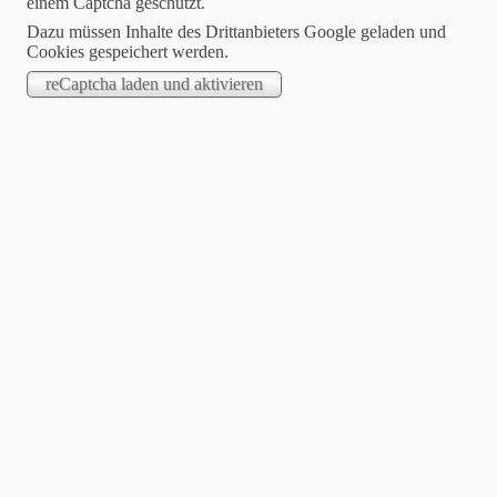
einem Captcha geschützt.
Dazu müssen Inhalte des Drittanbieters Google geladen und
Cookies gespeichert werden.
2023-06-22
Nimm meine Hand – das fordert musikalisch Maria
Madalena
Der Titel Nimm meine Hand wurde geschrieben und komponiert