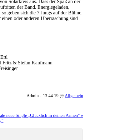
n Solarkreis aus. Dass der Spaß an der
uftritten der Band. Energiegeladen,
h, so geben sich die 7 Jungs auf der Bühne.
r einen oder anderen Überraschung sind
Ertl
l Fritz & Stefan Kaufmann
reisinger
Admin - 13:44:19 @
Allgemein
nale neue Single „Glücklich in deinen Armen“ »
g“