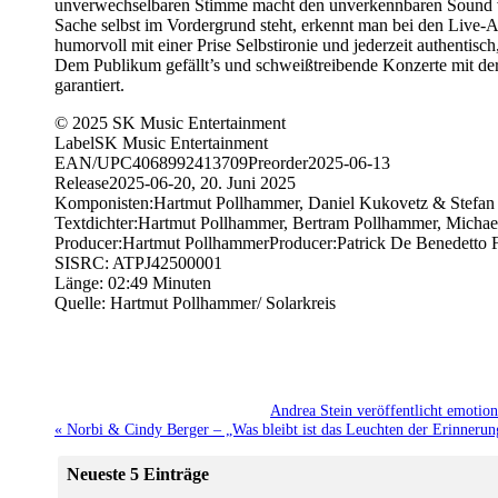
unverwechselbaren Stimme macht den unverkennbaren Sound vo
Sache selbst im Vordergrund steht, erkennt man bei den Live-A
humorvoll mit einer Prise Selbstironie und jederzeit authentisc
Dem Publikum gefällt’s und schweißtreibende Konzerte mit de
garantiert.
© 2025 SK Music Entertainment
LabelSK Music Entertainment
EAN/UPC4068992413709Preorder2025-06-13
Release2025-06-20, 20. Juni 2025
Komponisten:Hartmut Pollhammer, Daniel Kukovetz & Stefan 
Textdichter:Hartmut Pollhammer, Bertram Pollhammer, Michae
Producer:Hartmut PollhammerProducer:Patrick De Benedetto F
SISRC: ATPJ42500001
Länge: 02:49 Minuten
Quelle: Hartmut Pollhammer/ Solarkreis
Andrea Stein veröffentlicht emotio
« Norbi & Cindy Berger – „Was bleibt ist das Leuchten der Erinnerun
Neueste 5 Einträge