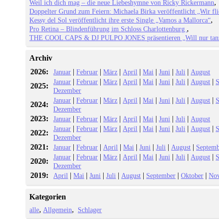
Weil ich dich mag – die neue Liebeshymne von Ricky Rickermann
Doppelter Grund zum Feiern: Michaela Birka veröffentlicht „Wir fl
Kessy del Sol veröffentlicht ihre erste Single „Vamos a Mallorca“
Pro Retina – Blindenführung im Schloss Charlottenburg
THE COOL CAPS & DJ PULPO JONES präsentieren „Will nur tan
Archiv
2026:
|
|
|
|
|
|
|
Januar
Februar
März
April
Mai
Juni
Juli
August
|
|
|
|
|
|
|
|
Januar
Februar
März
April
Mai
Juni
Juli
August
S
2025:
Dezember
|
|
|
|
|
|
|
|
Januar
Februar
März
April
Mai
Juni
Juli
August
S
2024:
Dezember
2023:
|
|
|
|
|
|
|
Januar
Februar
März
April
Mai
Juni
Juli
August
|
|
|
|
|
|
|
|
Januar
Februar
März
April
Mai
Juni
Juli
August
S
2022:
Dezember
2021:
|
|
|
|
|
|
|
Januar
Februar
April
Mai
Juni
Juli
August
Septemb
|
|
|
|
|
|
|
|
Januar
Februar
März
April
Mai
Juni
Juli
August
S
2020:
Dezember
2019:
|
|
|
|
|
|
|
April
Mai
Juni
Juli
August
September
Oktober
No
Kategorien
alle
Allgemein
Schlager