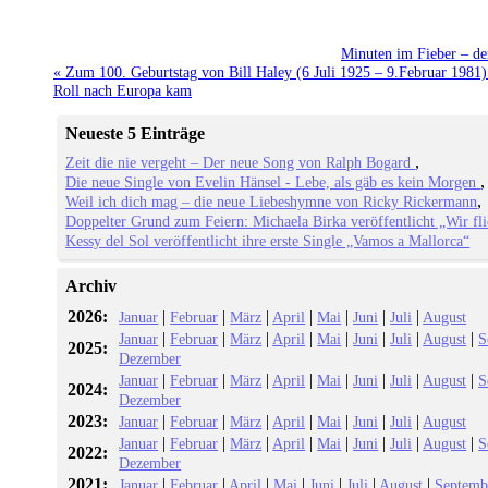
Minuten im Fieber – de
« Zum 100. Geburtstag von Bill Haley (6 Juli 1925 – 9.Februar 1981)
Roll nach Europa kam
Neueste 5 Einträge
Zeit die nie vergeht – Der neue Song von Ralph Bogard
Die neue Single von Evelin Hänsel - Lebe, als gäb es kein Morgen
Weil ich dich mag – die neue Liebeshymne von Ricky Rickermann
Doppelter Grund zum Feiern: Michaela Birka veröffentlicht „Wir fl
Kessy del Sol veröffentlicht ihre erste Single „Vamos a Mallorca“
Archiv
2026:
|
|
|
|
|
|
|
Januar
Februar
März
April
Mai
Juni
Juli
August
|
|
|
|
|
|
|
|
Januar
Februar
März
April
Mai
Juni
Juli
August
S
2025:
Dezember
|
|
|
|
|
|
|
|
Januar
Februar
März
April
Mai
Juni
Juli
August
S
2024:
Dezember
2023:
|
|
|
|
|
|
|
Januar
Februar
März
April
Mai
Juni
Juli
August
|
|
|
|
|
|
|
|
Januar
Februar
März
April
Mai
Juni
Juli
August
S
2022:
Dezember
2021:
|
|
|
|
|
|
|
Januar
Februar
April
Mai
Juni
Juli
August
Septemb