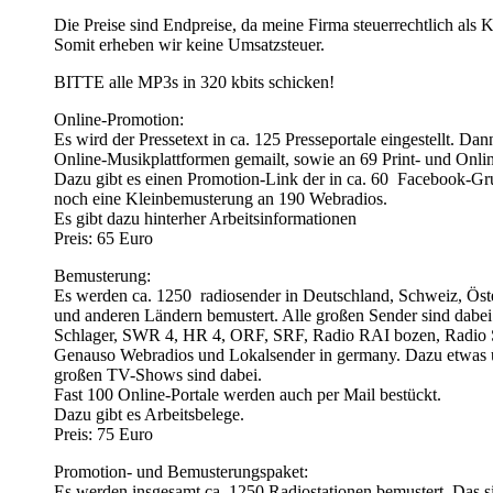
Die Preise sind Endpreise, da meine Firma steuerrechtlich als 
Somit erheben wir keine Umsatzsteuer.
BITTE alle MP3s in 320 kbits schicken!
Online-Promotion:
Es wird der Pressetext in ca. 125 Presseportale eingestellt. D
Online-Musikplattformen gemailt, sowie an 69 Print- und Onli
Dazu gibt es einen Promotion-Link der in ca. 60 Facebook-Gru
noch eine Kleinbemusterung an 190 Webradios.
Es gibt dazu hinterher Arbeitsinformationen
Preis: 65 Euro
Bemusterung:
Es werden ca. 1250 radiosender in Deutschland, Schweiz, Öster
und anderen Ländern bemustert. Alle großen Sender sind dabe
Schlager, SWR 4, HR 4, ORF, SRF, Radio RAI bozen, Radio S
Genauso Webradios und Lokalsender in germany. Dazu etwas 
großen TV-Shows sind dabei.
Fast 100 Online-Portale werden auch per Mail bestückt.
Dazu gibt es Arbeitsbelege.
Preis: 75 Euro
Promotion- und Bemusterungspaket:
Es werden insgesamt ca. 1250 Radiostationen bemustert. Das sin