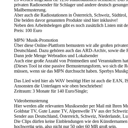
privaten Radiosender für Schlager und andere deutsch gesunge
Mailbemusterung.
Aber auch die Radiostationen in Österreich, Schweiz, Südtirol
Die beiden davor genannten Produkte sind hier inklusive!
Neben den Arbeitsbelegen gibt es noch zusätzlich Listen mit d
Preis: 100 Euro
MPN/ Musik-Promotion
Über diese Online-Plattform bemustern wir alle großen privaten
Deutschland. Dazu gehören auch das ARD-Archiv, sowie die
Dann jede Menge Webradios und Lokalsender
Auch eine große Anzahl von Printmedien und Veranstaltern hat si
(Dieses Tool ist eine passive Bemusterungsform, wo sich die R
müssen, wenn sie das MPN durchsucht haben. Sperbys Musikpla
Das Lied wird hier als WAV benötigt Hier ist auch die EAN, 
Ansonsten die Unterlagen wie oben beschrieben!
Zeitraum: 3 Monate für 140 Euro/Single;
Videobemusterung
Hier werden alle relevanten Musiksender per Mail mit Ihren M
Goldstar TV, Gute Laune TV, Alpenwelle TV aus der Schweiz
Sender aus Deutschland, Österreich, Schweiz, Niederlande, 
Die Clips dürfen keine Einblendungen wie den Künstlernamen o
hochwertig sein, also nicht nur 50 oder 60 MB groß sein.