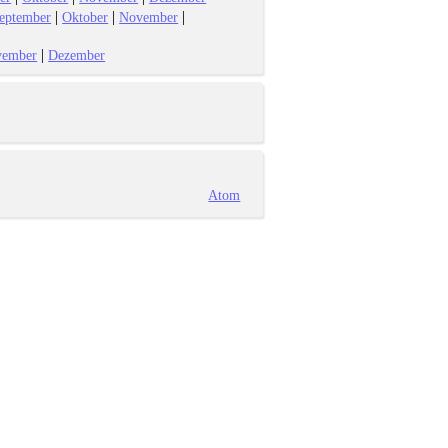
|
|
|
eptember
Oktober
November
|
vember
Dezember
Atom