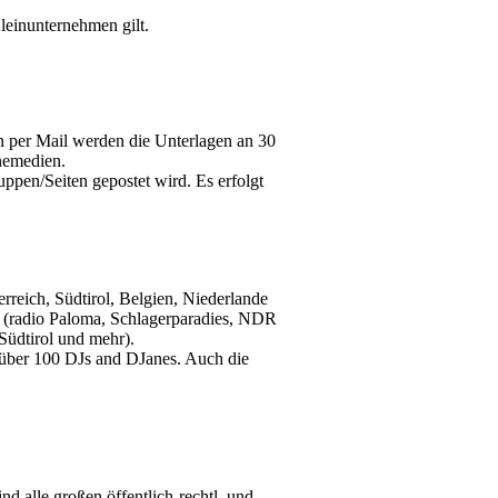
Kleinunternehmen gilt.
ann per Mail werden die Unterlagen an 30
nemedien.
ppen/Seiten gepostet wird. Es erfolgt
reich, Südtirol, Belgien, Niederlande
i (radio Paloma, Schlagerparadies, NDR
üdtirol und mehr).
über 100 DJs and DJanes. Auch die
d alle großen öffentlich-rechtl. und