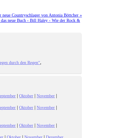
r neue Countryschlager von Antonia Böttcher »
 das neue Buch - Bill Haley - Wie der Rock &
iegen durch den Regen“
|
|
|
eptember
Oktober
November
|
|
|
eptember
Oktober
November
|
|
|
eptember
Oktober
November
|
|
|
er
Oktober
November
Dezember