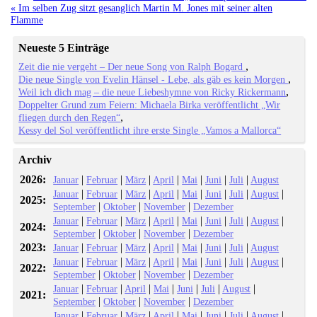
« Im selben Zug sitzt gesanglich Martin M. Jones mit seiner alten
Flamme
Neueste 5 Einträge
Zeit die nie vergeht – Der neue Song von Ralph Bogard
Die neue Single von Evelin Hänsel - Lebe, als gäb es kein Morgen
Weil ich dich mag – die neue Liebeshymne von Ricky Rickermann
Doppelter Grund zum Feiern: Michaela Birka veröffentlicht „Wir
fliegen durch den Regen“
Kessy del Sol veröffentlicht ihre erste Single „Vamos a Mallorca“
Archiv
2026:
|
|
|
|
|
|
|
Januar
Februar
März
April
Mai
Juni
Juli
August
|
|
|
|
|
|
|
|
Januar
Februar
März
April
Mai
Juni
Juli
August
2025:
|
|
|
September
Oktober
November
Dezember
|
|
|
|
|
|
|
|
Januar
Februar
März
April
Mai
Juni
Juli
August
2024:
|
|
|
September
Oktober
November
Dezember
2023:
|
|
|
|
|
|
|
Januar
Februar
März
April
Mai
Juni
Juli
August
|
|
|
|
|
|
|
|
Januar
Februar
März
April
Mai
Juni
Juli
August
2022:
|
|
|
September
Oktober
November
Dezember
|
|
|
|
|
|
|
Januar
Februar
April
Mai
Juni
Juli
August
2021:
|
|
|
September
Oktober
November
Dezember
|
|
|
|
|
|
|
|
Januar
Februar
März
April
Mai
Juni
Juli
August