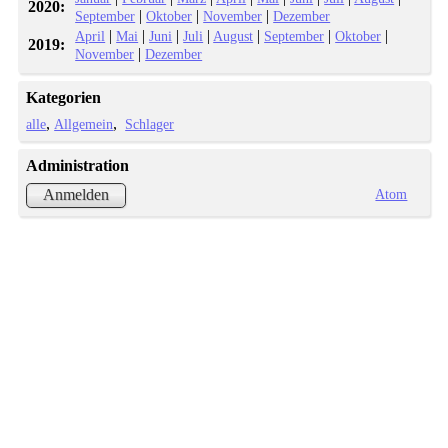
2020:
|
|
|
September
Oktober
November
Dezember
|
|
|
|
|
|
|
April
Mai
Juni
Juli
August
September
Oktober
2019:
|
November
Dezember
Kategorien
alle
Allgemein
Schlager
Administration
Atom
Anmelden