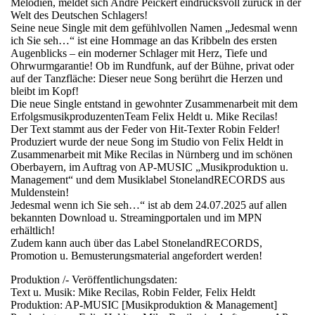
Melodien, meldet sich André Peickert eindrucksvoll zurück in der
Welt des Deutschen Schlagers!
Seine neue Single mit dem gefühlvollen Namen „Jedesmal wenn
ich Sie seh…“ ist eine Hommage an das Kribbeln des ersten
Augenblicks – ein moderner Schlager mit Herz, Tiefe und
Ohrwurmgarantie! Ob im Rundfunk, auf der Bühne, privat oder
auf der Tanzfläche: Dieser neue Song berührt die Herzen und
bleibt im Kopf!
Die neue Single entstand in gewohnter Zusammenarbeit mit dem
ErfolgsmusikproduzentenTeam Felix Heldt u. Mike Recilas!
Der Text stammt aus der Feder von Hit-Texter Robin Felder!
Produziert wurde der neue Song im Studio von Felix Heldt in
Zusammenarbeit mit Mike Recilas in Nürnberg und im schönen
Oberbayern, im Auftrag von AP-MUSIC „Musikproduktion u.
Management“ und dem Musiklabel StonelandRECORDS aus
Muldenstein!
Jedesmal wenn ich Sie seh…“ ist ab dem 24.07.2025 auf allen
bekannten Download u. Streamingportalen und im MPN
erhältlich!
Zudem kann auch über das Label StonelandRECORDS,
Promotion u. Bemusterungsmaterial angefordert werden!
Produktion /- Veröffentlichungsdaten:
Text u. Musik: Mike Recilas, Robin Felder, Felix Heldt
Produktion: AP-MUSIC [Musikproduktion & Management]