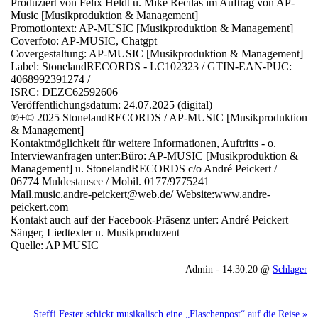
Produziert von Felix Heldt u. Mike Recilas im Auftrag von AP-
Music [Musikproduktion & Management]
Promotiontext: AP-MUSIC [Musikproduktion & Management]
Coverfoto: AP-MUSIC, Chatgpt
Covergestaltung: AP-MUSIC [Musikproduktion & Management]
Label: StonelandRECORDS - LC102323 / GTIN-EAN-PUC:
4068992391274 /
ISRC: DEZC62592606
Veröffentlichungsdatum: 24.07.2025 (digital)
℗+© 2025 StonelandRECORDS / AP-MUSIC [Musikproduktion
& Management]
Kontaktmöglichkeit für weitere Informationen, Auftritts - o.
Interviewanfragen unter:Büro: AP-MUSIC [Musikproduktion &
Management] u. StonelandRECORDS c/o André Peickert /
06774 Muldestausee / Mobil. 0177/9775241
Mail.music.andre-peickert@web.de/ Website:www.andre-
peickert.com
Kontakt auch auf der Facebook-Präsenz unter: André Peickert –
Sänger, Liedtexter u. Musikproduzent
Quelle: AP MUSIC
Admin - 14:30:20 @
Schlager
Steffi Fester schickt musikalisch eine „Flaschenpost“ auf die Reise »