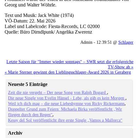
Georg und Walter Wöhrle.
Text und Musik: Jack White (1974)
VÖ-Datum: 22. Mai 2026
Label und Labelcode: Fiesta-Records, LC 02000
Quelle: Büro Dirndlpunk/ Angelika Zwerenz
Admin - 12:39:51 @
Schlager
Letzte Saison für “Immer wieder sonntags“ – SWR setzt die erfolgreiche
TV-Show ab »
« Marie Sterner gewinnt den Lieblingsschlager-Award 2026 in Geraberg
Neueste 5 Einträge
Zeit die nie vergeht – Der neue Song von Ralph Bogard
Die neue Single von Evelin Hänsel - Lebe, als gäb es kein Morgen
Weil ich dich mag – die neue Liebeshymne von Ricky Rickermann
Doppelter Grund zum Feiern: Michaela Birka veröffentlicht „Wir
fliegen durch den Regen“
Kessy del Sol veröffentlicht ihre erste Single „Vamos a Mallorca“
Archiv