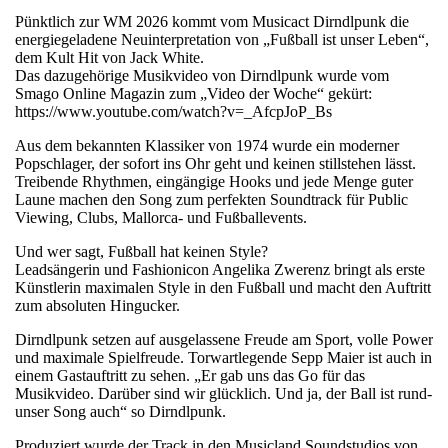
Pünktlich zur WM 2026 kommt vom Musicact Dirndlpunk die
energiegeladene Neuinterpretation von „Fußball ist unser Leben“,
dem Kult Hit von Jack White.
Das dazugehörige Musikvideo von Dirndlpunk wurde vom
Smago Online Magazin zum „Video der Woche“ gekürt:
https://www.youtube.com/watch?v=_AfcpJoP_Bs
Aus dem bekannten Klassiker von 1974 wurde ein moderner
Popschlager, der sofort ins Ohr geht und keinen stillstehen lässt.
Treibende Rhythmen, eingängige Hooks und jede Menge guter
Laune machen den Song zum perfekten Soundtrack für Public
Viewing, Clubs, Mallorca- und Fußballevents.
Und wer sagt, Fußball hat keinen Style?
Leadsängerin und Fashionicon Angelika Zwerenz bringt als erste
Künstlerin maximalen Style in den Fußball und macht den Auftritt
zum absoluten Hingucker.
Dirndlpunk setzen auf ausgelassene Freude am Sport, volle Power
und maximale Spielfreude. Torwartlegende Sepp Maier ist auch in
einem Gastauftritt zu sehen. „Er gab uns das Go für das
Musikvideo. Darüber sind wir glücklich. Und ja, der Ball ist rund-
unser Song auch“ so Dirndlpunk.
Produziert wurde der Track in den Musicland Soundstudios von