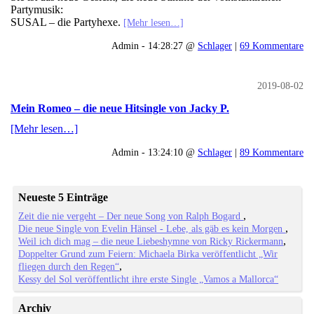
Partymusik:
SUSAL – die Partyhexe.
[Mehr lesen…]
Admin - 14:28:27 @
Schlager
|
69 Kommentare
2019-08-02
Mein Romeo – die neue Hitsingle von Jacky P.
[Mehr lesen…]
Admin - 13:24:10 @
Schlager
|
89 Kommentare
Neueste 5 Einträge
Zeit die nie vergeht – Der neue Song von Ralph Bogard
Die neue Single von Evelin Hänsel - Lebe, als gäb es kein Morgen
Weil ich dich mag – die neue Liebeshymne von Ricky Rickermann
Doppelter Grund zum Feiern: Michaela Birka veröffentlicht „Wir
fliegen durch den Regen“
Kessy del Sol veröffentlicht ihre erste Single „Vamos a Mallorca“
Archiv