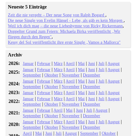
Neueste 5 Einträge
Zeit die nie vergeht – Der neue Song von Ralph Bogard
Die neue Single von Evelin Hänsel - Lebe, als gäb es kein Morgen
Weil ich dich mag – die neue Liebeshymne von Ricky Rickermann
Doppelter Grund zum Feiern: Michaela Birka veröffentlicht „Wir
fliegen durch den Regen“
Kessy del Sol veröffentlicht ihre erste Single „Vamos a Mallorca“
Archiv
2026:
|
|
|
|
|
|
|
Januar
Februar
März
April
Mai
Juni
Juli
August
|
|
|
|
|
|
|
|
Januar
Februar
März
April
Mai
Juni
Juli
August
2025:
|
|
|
September
Oktober
November
Dezember
|
|
|
|
|
|
|
|
Januar
Februar
März
April
Mai
Juni
Juli
August
2024:
|
|
|
September
Oktober
November
Dezember
2023:
|
|
|
|
|
|
|
Januar
Februar
März
April
Mai
Juni
Juli
August
|
|
|
|
|
|
|
|
Januar
Februar
März
April
Mai
Juni
Juli
August
2022:
|
|
|
September
Oktober
November
Dezember
|
|
|
|
|
|
|
Januar
Februar
April
Mai
Juni
Juli
August
2021:
|
|
|
September
Oktober
November
Dezember
|
|
|
|
|
|
|
|
Januar
Februar
März
April
Mai
Juni
Juli
August
2020:
|
|
|
September
Oktober
November
Dezember
|
|
|
|
|
|
|
April
Mai
Juni
Juli
August
September
Oktober
2019: