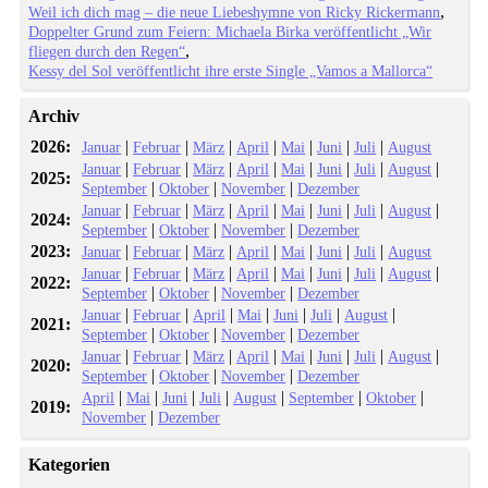
Weil ich dich mag – die neue Liebeshymne von Ricky Rickermann
Doppelter Grund zum Feiern: Michaela Birka veröffentlicht „Wir
fliegen durch den Regen“
Kessy del Sol veröffentlicht ihre erste Single „Vamos a Mallorca“
Archiv
2026:
|
|
|
|
|
|
|
Januar
Februar
März
April
Mai
Juni
Juli
August
|
|
|
|
|
|
|
|
Januar
Februar
März
April
Mai
Juni
Juli
August
2025:
|
|
|
September
Oktober
November
Dezember
|
|
|
|
|
|
|
|
Januar
Februar
März
April
Mai
Juni
Juli
August
2024:
|
|
|
September
Oktober
November
Dezember
2023:
|
|
|
|
|
|
|
Januar
Februar
März
April
Mai
Juni
Juli
August
|
|
|
|
|
|
|
|
Januar
Februar
März
April
Mai
Juni
Juli
August
2022:
|
|
|
September
Oktober
November
Dezember
|
|
|
|
|
|
|
Januar
Februar
April
Mai
Juni
Juli
August
2021:
|
|
|
September
Oktober
November
Dezember
|
|
|
|
|
|
|
|
Januar
Februar
März
April
Mai
Juni
Juli
August
2020:
|
|
|
September
Oktober
November
Dezember
|
|
|
|
|
|
|
April
Mai
Juni
Juli
August
September
Oktober
2019:
|
November
Dezember
Kategorien