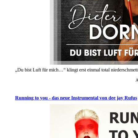
„Du bist Luft für mich…“ klingt erst einmal total niederschme
A
Running to you - das neue Instrumental von dee jay Rufus