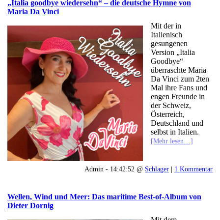
„Italia goodbye wiedersehn“ – die deutsche Hymne von
Maria Da Vinci
Mit der in
Italienisch
gesungenen
Version „Italia
Goodbye“
überraschte Maria
Da Vinci zum 2ten
Mal ihre Fans und
engen Freunde in
der Schweiz,
Österreich,
Deutschland und
selbst in Italien.
[Mehr lesen…]
Admin - 14:42:52 @
Schlager
|
1 Kommentar
Wellen, Wind und Meer: Das maritime Best-of-Album von
Dieter Dornig
Mit dem