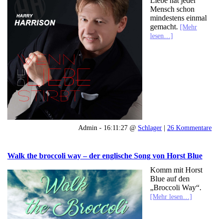
Liebe hat jeder
Mensch schon
mindestens einmal
gemacht.
[Mehr
lesen…]
Admin - 16:11:27 @
Schlager
|
26 Kommentare
Walk the broccoli way – der englische Song von Horst Blue
Komm mit Horst
Blue auf den
„Broccoli Way“.
[Mehr lesen…]