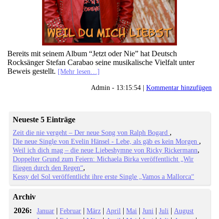
Bereits mit seinem Album “Jetzt oder Nie” hat Deutsch
Rocksänger Stefan Carabao seine musikalische Vielfalt unter
Beweis gestellt.
[Mehr lesen…]
Admin - 13:15:54 |
Kommentar hinzufügen
Neueste 5 Einträge
Zeit die nie vergeht – Der neue Song von Ralph Bogard
Die neue Single von Evelin Hänsel - Lebe, als gäb es kein Morgen
Weil ich dich mag – die neue Liebeshymne von Ricky Rickermann
Doppelter Grund zum Feiern: Michaela Birka veröffentlicht „Wir
fliegen durch den Regen“
Kessy del Sol veröffentlicht ihre erste Single „Vamos a Mallorca“
Archiv
2026:
|
|
|
|
|
|
|
Januar
Februar
März
April
Mai
Juni
Juli
August