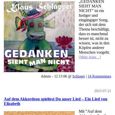
„GEDANKEN
SIEHT MAN
NICHT“ ist ein
lustiger und
eingängiger Song,
der sich mit dem
Thema beschäftigt,
dass es manchmal
besser ist, nicht zu
wissen, was in den
Köpfen anderer
Menschen vorgeht.
[Mehr lesen…]
Admin - 12:13:06 @
Schlager
|
14 Kommentare
2023-07-21
Auf dem Akkordeon spieltest Du unser Lied – Ein Lied von
Elizabeth
Mit “Auf dem