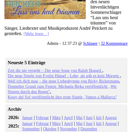
den neuen
hitverdächtigen
Sommerschlager
“Lass uns heut
träumen” von
Sänger, Liedtexter und Musikproduzent André Peickert zu
genießen.
[Mehr lesen…]
Admin - 12:37:23 @
Schlager
|
32 Kommentare
Neueste 5 Einträge
Zeit die nie vergeht – Der neue Song von Ralph Bogard
Die neue Single von Evelin Hänsel - Lebe, als gäb es kein Morgen
Weil ich dich mag – die neue Liebeshymne von Ricky Rickermann
Doppelter Grund zum Feiern: Michaela Birka veröffentlicht „Wir
fliegen durch den Regen“
Kessy del Sol veröffentlicht ihre erste Single „Vamos a Mallorca“
Archiv
2026:
|
|
|
|
|
|
|
Januar
Februar
März
April
Mai
Juni
Juli
August
|
|
|
|
|
|
|
|
Januar
Februar
März
April
Mai
Juni
Juli
August
2025:
|
|
|
September
Oktober
November
Dezember