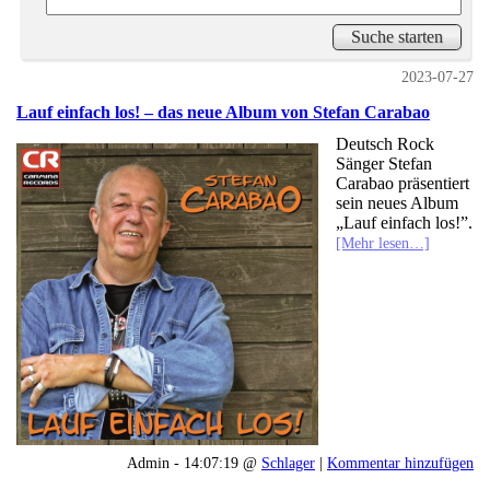
2023-07-27
Lauf einfach los! – das neue Album von Stefan Carabao
Deutsch Rock
Sänger Stefan
Carabao präsentiert
sein neues Album
„Lauf einfach los!”.
[Mehr lesen…]
Admin - 14:07:19 @
Schlager
|
Kommentar hinzufügen