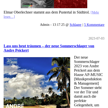
Elmar Oberlechner stammt aus dem Pustertal in Südtirol.
[Mehr
lesen…]
Admin - 13:17:25 @
Schlager
|
5 Kommentare
2023-07-03
Lass uns heut träumen – der neue Sommerschlager von
Andre Peickert
Der neue
Sommerschlager
2023 von Andre
Peickert aus dem
Hause AP-MUSIC
[Musikproduktion
& Management]
Der Sommer steht
vor der Tür und
damit auch die
perfekte
Gelegenheit, um