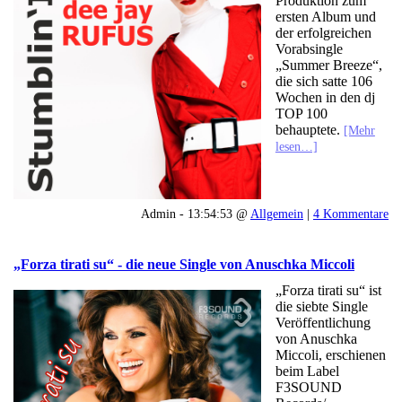
Produktion zum
ersten Album und
der erfolgreichen
Vorabsingle
„Summer Breeze“,
die sich satte 106
Wochen in den dj
TOP 100
behauptete.
[Mehr
lesen…]
Admin - 13:54:53 @
Allgemein
|
4 Kommentare
„Forza tirati su“ - die neue Single von Anuschka Miccoli
„Forza tirati su“ ist
die siebte Single
Veröffentlichung
von Anuschka
Miccoli, erschienen
beim Label
F3SOUND