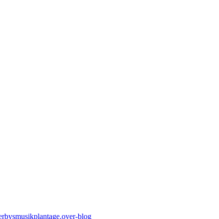
erbysmusikplantage.over-blog