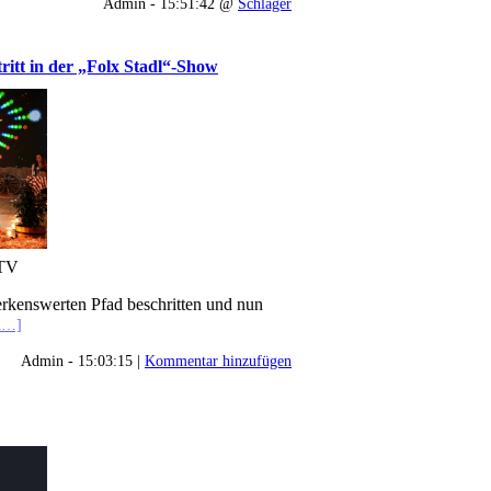
Admin - 15:51:42 @
Schlager
tritt in der „Folx Stadl“-Show
 TV
merkenswerten Pfad beschritten und nun
en…]
Admin - 15:03:15 |
Kommentar hinzufügen