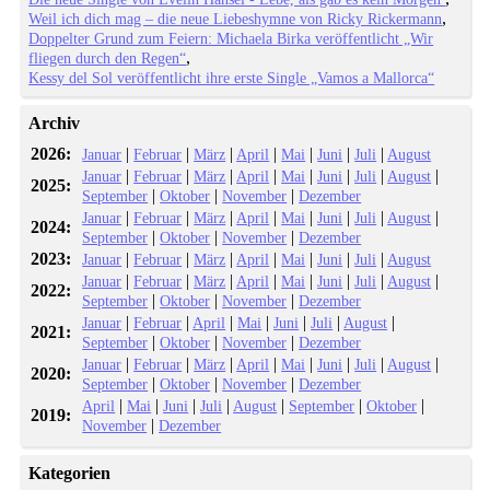
Weil ich dich mag – die neue Liebeshymne von Ricky Rickermann
Doppelter Grund zum Feiern: Michaela Birka veröffentlicht „Wir
fliegen durch den Regen“
Kessy del Sol veröffentlicht ihre erste Single „Vamos a Mallorca“
Archiv
2026:
|
|
|
|
|
|
|
Januar
Februar
März
April
Mai
Juni
Juli
August
|
|
|
|
|
|
|
|
Januar
Februar
März
April
Mai
Juni
Juli
August
2025:
|
|
|
September
Oktober
November
Dezember
|
|
|
|
|
|
|
|
Januar
Februar
März
April
Mai
Juni
Juli
August
2024:
|
|
|
September
Oktober
November
Dezember
2023:
|
|
|
|
|
|
|
Januar
Februar
März
April
Mai
Juni
Juli
August
|
|
|
|
|
|
|
|
Januar
Februar
März
April
Mai
Juni
Juli
August
2022:
|
|
|
September
Oktober
November
Dezember
|
|
|
|
|
|
|
Januar
Februar
April
Mai
Juni
Juli
August
2021:
|
|
|
September
Oktober
November
Dezember
|
|
|
|
|
|
|
|
Januar
Februar
März
April
Mai
Juni
Juli
August
2020:
|
|
|
September
Oktober
November
Dezember
|
|
|
|
|
|
|
April
Mai
Juni
Juli
August
September
Oktober
2019:
|
November
Dezember
Kategorien