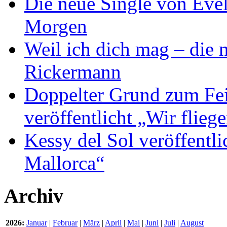
Die neue Single von Evel
Morgen
Weil ich dich mag – die
Rickermann
Doppelter Grund zum Fei
veröffentlicht „Wir flie
Kessy del Sol veröffentli
Mallorca“
Archiv
2026:
Januar
|
Februar
|
März
|
April
|
Mai
|
Juni
|
Juli
|
August