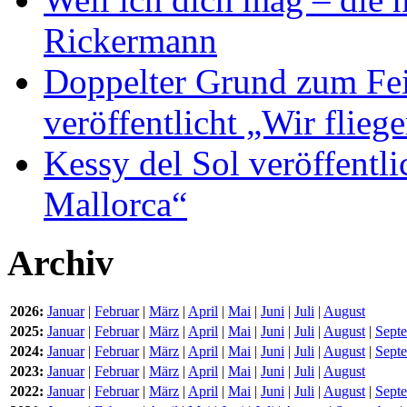
Rickermann
Doppelter Grund zum Fei
veröffentlicht „Wir flie
Kessy del Sol veröffentli
Mallorca“
Archiv
2026:
Januar
|
Februar
|
März
|
April
|
Mai
|
Juni
|
Juli
|
August
2025:
Januar
|
Februar
|
März
|
April
|
Mai
|
Juni
|
Juli
|
August
|
Sept
2024:
Januar
|
Februar
|
März
|
April
|
Mai
|
Juni
|
Juli
|
August
|
Sept
2023:
Januar
|
Februar
|
März
|
April
|
Mai
|
Juni
|
Juli
|
August
2022:
Januar
|
Februar
|
März
|
April
|
Mai
|
Juni
|
Juli
|
August
|
Sept