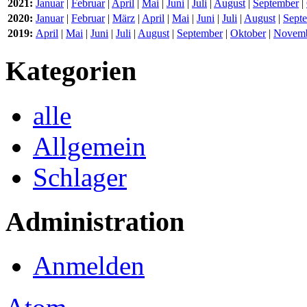
2021:
Januar
|
Februar
|
April
|
Mai
|
Juni
|
Juli
|
August
|
September
|
2020:
Januar
|
Februar
|
März
|
April
|
Mai
|
Juni
|
Juli
|
August
|
Sept
2019:
April
|
Mai
|
Juni
|
Juli
|
August
|
September
|
Oktober
|
Novem
Kategorien
alle
Allgemein
Schlager
Administration
Anmelden