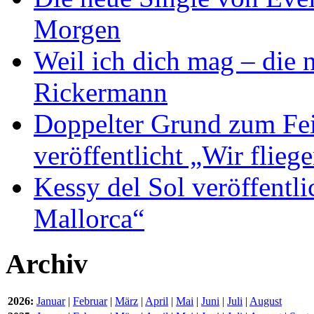
Morgen
Weil ich dich mag – die
Rickermann
Doppelter Grund zum Fei
veröffentlicht „Wir flie
Kessy del Sol veröffentli
Mallorca“
Archiv
2026:
Januar
|
Februar
|
März
|
April
|
Mai
|
Juni
|
Juli
|
August