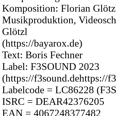
Komposition: Florian Glötz
Musikproduktion, Videoschn
Glötzl
(https://bayarox.de)
Text: Boris Fechner
Label: F3SOUND 2023
(https://f3sound.dehttps://f
Labelcode = LC86228 (F3
ISRC = DEAR42376205
EAN = 4067248377482