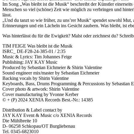
Im Song „Was bleibt ist die Musik“ beschreibt der Künstler einerseits
Menschen so viel (schöne) Zeit wie möglich zu verbringen und hinter
lässt.
„Und du tanzt so wie früher, zu uns’rer Musik“ spendet sowohl Mut, 
Erinnerungen und ein Lächeln ins Gesicht zaubern. Was bleibt, ist ebe
Was hinterlässt du für die Ewigkeit? Malst oder zeichnest du? Schre
TIM FEIGE Was bleibt ist die Musik
ISRC_ DE-F28-24-385-01 / 2:35
Music & Lyrics: Tim Johannes Feige
Publishing: JAY KAY Music
Produced by Sebastian Eichmeier & Shirin Valentine
Sound engineer mix/master by Sebastian Eichmeier
Backing vocals by Shirin Valentine
Keyboards, Bass, Drums Programming & Percussions by Sebastian E
Cover photo & artwork: Shirin Valentine
Cover manufacturing by Yvonne Kerber
© + (P) 2024 XENIA Records Best.-Nr.: 14385
Distribution & Label contact by
JAY KAY Event & Music c/o XENIA Records
Die Mühlbreite 10
D- 06258 Schkopau/OT Burgliebenau
Tel. 0345-6823010