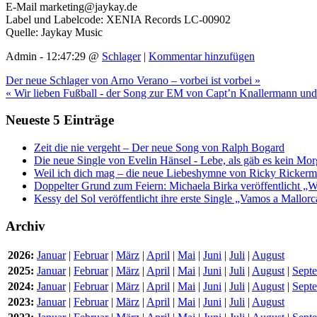
E-Mail marketing@jaykay.de
Label und Labelcode: XENIA Records LC-00902
Quelle: Jaykay Music
Admin - 12:47:29 @
Schlager
|
Kommentar hinzufügen
Der neue Schlager von Arno Verano – vorbei ist vorbei »
« Wir lieben Fußball - der Song zur EM von Capt’n Knallermann un
Neueste 5 Einträge
Zeit die nie vergeht – Der neue Song von Ralph Bogard
Die neue Single von Evelin Hänsel - Lebe, als gäb es kein Mo
Weil ich dich mag – die neue Liebeshymne von Ricky Ricker
Doppelter Grund zum Feiern: Michaela Birka veröffentlicht „W
Kessy del Sol veröffentlicht ihre erste Single „Vamos a Mallorc
Archiv
2026:
Januar
|
Februar
|
März
|
April
|
Mai
|
Juni
|
Juli
|
August
2025:
Januar
|
Februar
|
März
|
April
|
Mai
|
Juni
|
Juli
|
August
|
Sept
2024:
Januar
|
Februar
|
März
|
April
|
Mai
|
Juni
|
Juli
|
August
|
Sept
2023:
Januar
|
Februar
|
März
|
April
|
Mai
|
Juni
|
Juli
|
August