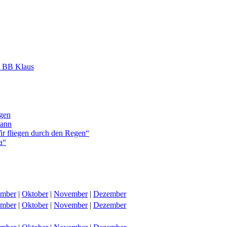
d BB Klaus
rgen
mann
ir fliegen durch den Regen“
a“
ember
|
Oktober
|
November
|
Dezember
ember
|
Oktober
|
November
|
Dezember