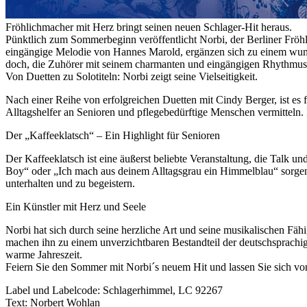
Fröhlichmacher mit Herz bringt seinen neuen Schlager-Hit heraus.
Pünktlich zum Sommerbeginn veröffentlicht Norbi, der Berliner Fröh
eingängige Melodie von Hannes Marold, ergänzen sich zu einem wunde
doch, die Zuhörer mit seinem charmanten und eingängigen Rhythmus 
Von Duetten zu Solotiteln: Norbi zeigt seine Vielseitigkeit.
Nach einer Reihe von erfolgreichen Duetten mit Cindy Berger, ist es 
Alltagshelfer an Senioren und pflegebedürftige Menschen vermitteln. 
Der „Kaffeeklatsch“ – Ein Highlight für Senioren
Der Kaffeeklatsch ist eine äußerst beliebte Veranstaltung, die Talk u
Boy“ oder „Ich mach aus deinem Alltagsgrau ein Himmelblau“ sorgen b
unterhalten und zu begeistern.
Ein Künstler mit Herz und Seele
Norbi hat sich durch seine herzliche Art und seine musikalischen Fäh
machen ihn zu einem unverzichtbaren Bestandteil der deutschsprachig
warme Jahreszeit.
Feiern Sie den Sommer mit Norbi´s neuem Hit und lassen Sie sich vo
Label und Labelcode: Schlagerhimmel, LC 92267
Text: Norbert Wohlan