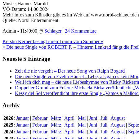
Musik: Hannes Marold
VÖ-Datum: 14.06.2024
Mehr Infos zum Künstler gibt es im Web auf www.norbi-schlager.de 
Quelle: Norbi-Entertainment
Admin - 11:49:00 @
Schlager
|
24 Kommentare
Kerstin Kerner besingt ihren Traum vom Sommer »
« Die neue Single von ROBERT F. – Hinterm Lenkrad fängt die Freih
Neueste 5 Einträge
Zeit die nie vergeht – Der neue Song von Ralph Bogard
Die neue Single von Evelin Hänsel - Lebe, als gäb es kein Mo
Weil ich dich mag – die neue Liebeshymne von Ricky Ricker
Doppelter Grund zum Feiern: Michaela Birka veröffentlicht „W
Kessy del Sol veröffentlicht ihre erste Single „Vamos a Mallorc
Archiv
2026:
Januar
|
Februar
|
März
|
April
|
Mai
|
Juni
|
Juli
|
August
2025:
Januar
|
Februar
|
März
|
April
|
Mai
|
Juni
|
Juli
|
August
|
Sept
2024:
Januar
|
Februar
|
März
|
April
|
Mai
|
Juni
|
Juli
|
August
|
Sept
2023:
Januar
|
Februar
|
März
|
April
|
Mai
|
Juni
|
Juli
|
August