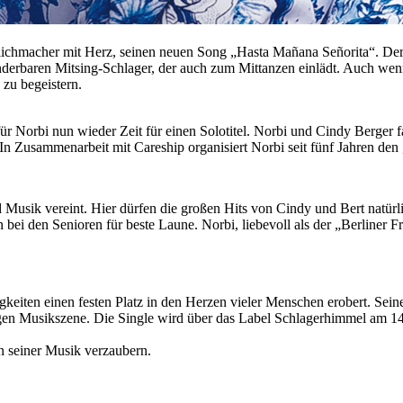
lichmacher mit Herz, seinen neuen Song „Hasta Mañana Señorita“. Der 
rbaren Mitsing-Schlager, der auch zum Mittanzen einlädt. Auch wenn e
zu begeistern.
für Norbi nun wieder Zeit für einen Solotitel. Norbi und Cindy Berger f
In Zusammenarbeit mit Careship organisiert Norbi seit fünf Jahren den
nd Musik vereint. Hier dürfen die großen Hits von Cindy und Bert natürl
ei den Senioren für beste Laune. Norbi, liebevoll als der „Berliner F
igkeiten einen festen Platz in den Herzen vieler Menschen erobert. Se
en Musikszene. Die Single wird über das Label Schlagerhimmel am 14.0
n seiner Musik verzaubern.