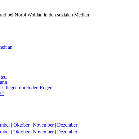
und bei Norbi Wohlan in den sozialen Medien
eit an
rgen
mann
ir fliegen durch den Regen“
a“
ember
|
Oktober
|
November
|
Dezember
ember
|
Oktober
|
November
|
Dezember