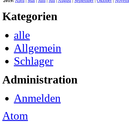
2019:
April
|
Mai
|
Juni
|
Juli
|
August
|
September
|
Oktober
|
Novem
Kategorien
alle
Allgemein
Schlager
Administration
Anmelden
Atom