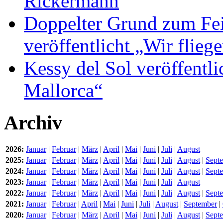
Rickermann
Doppelter Grund zum Fei
veröffentlicht „Wir flie
Kessy del Sol veröffentli
Mallorca“
Archiv
2026:
Januar
|
Februar
|
März
|
April
|
Mai
|
Juni
|
Juli
|
August
2025:
Januar
|
Februar
|
März
|
April
|
Mai
|
Juni
|
Juli
|
August
|
Sept
2024:
Januar
|
Februar
|
März
|
April
|
Mai
|
Juni
|
Juli
|
August
|
Sept
2023:
Januar
|
Februar
|
März
|
April
|
Mai
|
Juni
|
Juli
|
August
2022:
Januar
|
Februar
|
März
|
April
|
Mai
|
Juni
|
Juli
|
August
|
Sept
2021:
Januar
|
Februar
|
April
|
Mai
|
Juni
|
Juli
|
August
|
September
|
2020:
Januar
|
Februar
|
März
|
April
|
Mai
|
Juni
|
Juli
|
August
|
Sept