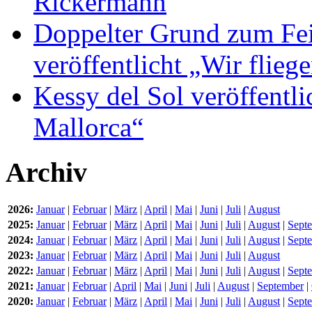
Rickermann
Doppelter Grund zum Fei
veröffentlicht „Wir flie
Kessy del Sol veröffentli
Mallorca“
Archiv
2026:
Januar
|
Februar
|
März
|
April
|
Mai
|
Juni
|
Juli
|
August
2025:
Januar
|
Februar
|
März
|
April
|
Mai
|
Juni
|
Juli
|
August
|
Sept
2024:
Januar
|
Februar
|
März
|
April
|
Mai
|
Juni
|
Juli
|
August
|
Sept
2023:
Januar
|
Februar
|
März
|
April
|
Mai
|
Juni
|
Juli
|
August
2022:
Januar
|
Februar
|
März
|
April
|
Mai
|
Juni
|
Juli
|
August
|
Sept
2021:
Januar
|
Februar
|
April
|
Mai
|
Juni
|
Juli
|
August
|
September
|
2020:
Januar
|
Februar
|
März
|
April
|
Mai
|
Juni
|
Juli
|
August
|
Sept