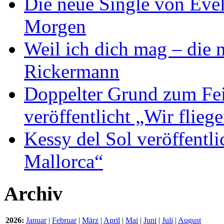
Die neue Single von Evel
Morgen
Weil ich dich mag – die
Rickermann
Doppelter Grund zum Fei
veröffentlicht „Wir flie
Kessy del Sol veröffentli
Mallorca“
Archiv
2026:
Januar
|
Februar
|
März
|
April
|
Mai
|
Juni
|
Juli
|
August