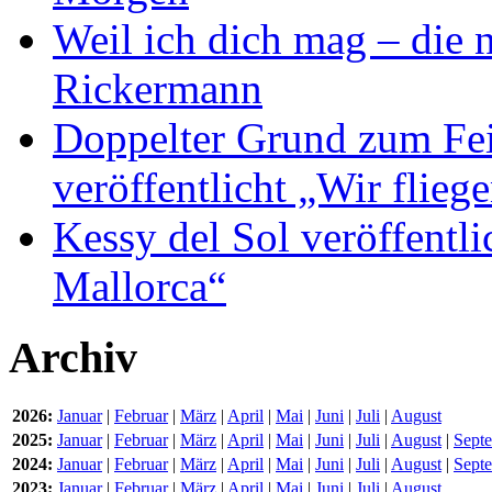
Weil ich dich mag – die
Rickermann
Doppelter Grund zum Fei
veröffentlicht „Wir flie
Kessy del Sol veröffentli
Mallorca“
Archiv
2026:
Januar
|
Februar
|
März
|
April
|
Mai
|
Juni
|
Juli
|
August
2025:
Januar
|
Februar
|
März
|
April
|
Mai
|
Juni
|
Juli
|
August
|
Sept
2024:
Januar
|
Februar
|
März
|
April
|
Mai
|
Juni
|
Juli
|
August
|
Sept
2023:
Januar
|
Februar
|
März
|
April
|
Mai
|
Juni
|
Juli
|
August