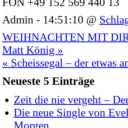
FON +49 152 569 440 13
Admin - 14:51:10 @
Schla
WEIHNACHTEN MIT DIR – 
Matt König »
« Scheissegal – der etwas 
Neueste 5 Einträge
Zeit die nie vergeht – D
Die neue Single von Evel
Morgen