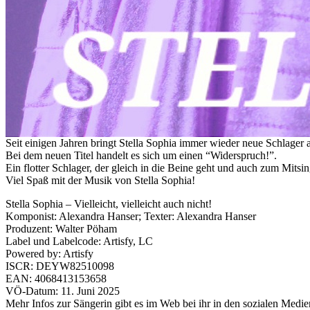
Seit einigen Jahren bringt Stella Sophia immer wieder neue Schlager 
Bei dem neuen Titel handelt es sich um einen “Widerspruch!”.
Ein flotter Schlager, der gleich in die Beine geht und auch zum Mitsin
Viel Spaß mit der Musik von Stella Sophia!
Stella Sophia – Vielleicht, vielleicht auch nicht!
Komponist: Alexandra Hanser; Texter: Alexandra Hanser
Produzent: Walter Pöham
Label und Labelcode: Artisfy, LC
Powered by: Artisfy
ISCR: DEYW82510098
EAN: 4068413153658
VÖ-Datum: 11. Juni 2025
Mehr Infos zur Sängerin gibt es im Web bei ihr in den sozialen Medie