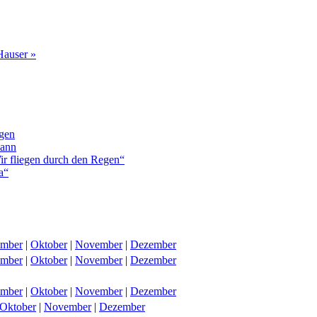
Hauser »
rgen
mann
ir fliegen durch den Regen“
a“
ember
|
Oktober
|
November
|
Dezember
ember
|
Oktober
|
November
|
Dezember
ember
|
Oktober
|
November
|
Dezember
Oktober
|
November
|
Dezember