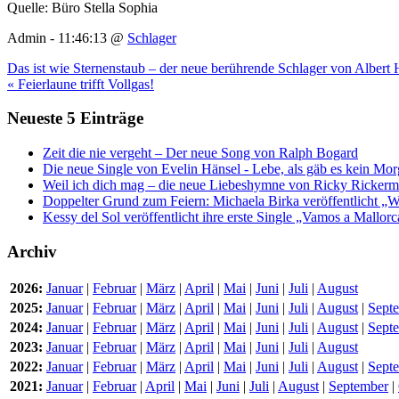
Quelle: Büro Stella Sophia
Admin - 11:46:13 @
Schlager
Das ist wie Sternenstaub – der neue berührende Schlager von Albert 
« Feierlaune trifft Vollgas!
Neueste 5 Einträge
Zeit die nie vergeht – Der neue Song von Ralph Bogard
Die neue Single von Evelin Hänsel - Lebe, als gäb es kein Mo
Weil ich dich mag – die neue Liebeshymne von Ricky Ricker
Doppelter Grund zum Feiern: Michaela Birka veröffentlicht „W
Kessy del Sol veröffentlicht ihre erste Single „Vamos a Mallorc
Archiv
2026:
Januar
|
Februar
|
März
|
April
|
Mai
|
Juni
|
Juli
|
August
2025:
Januar
|
Februar
|
März
|
April
|
Mai
|
Juni
|
Juli
|
August
|
Sept
2024:
Januar
|
Februar
|
März
|
April
|
Mai
|
Juni
|
Juli
|
August
|
Sept
2023:
Januar
|
Februar
|
März
|
April
|
Mai
|
Juni
|
Juli
|
August
2022:
Januar
|
Februar
|
März
|
April
|
Mai
|
Juni
|
Juli
|
August
|
Sept
2021:
Januar
|
Februar
|
April
|
Mai
|
Juni
|
Juli
|
August
|
September
|