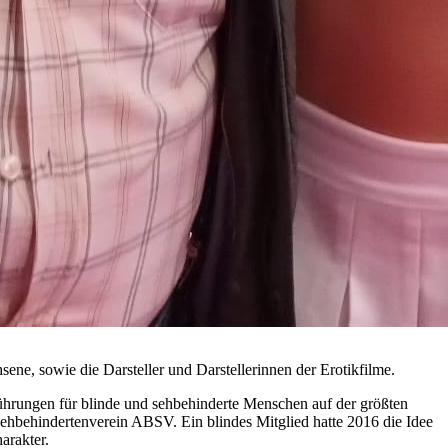
sene, sowie die Darsteller und Darstellerinnen der Erotikfilme.
Führungen für blinde und sehbehinderte Menschen auf der größten
Sehbehindertenverein ABSV. Ein blindes Mitglied hatte 2016 die Idee
arakter.