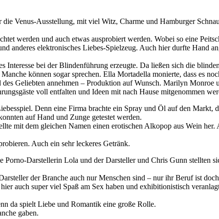
 die Venus-Ausstellung, mit viel Witz, Charme und Hamburger Schnauze
tet werden und auch etwas ausprobiert werden. Wobei so eine Peitsch
 und anderes elektronisches Liebes-Spielzeug. Auch hier durfte Hand a
.
s Interesse bei der Blindenführung erzeugte. Da ließen sich die blinde
anche können sogar sprechen. Ella Mortadella monierte, dass es noch 
d des Geliebten annehmen – Produktion auf Wunsch. Marilyn Monroe un
ührungsgäste voll entfalten und Ideen mit nach Hause mitgenommen wer
iebesspiel. Denn eine Firma brachte ein Spray und Öl auf den Markt, d
konnten auf Hand und Zunge getestet werden.
ellte mit dem gleichen Namen einen erotischen Alkopop aus Wein her. Al
robieren. Auch ein sehr leckeres Getränk.
orno-Darstellerin Lola und der Darsteller und Chris Gunn stellten s
arsteller der Branche auch nur Menschen sind – nur ihr Beruf ist doch 
er auch super viel Spaß am Sex haben und exhibitionistisch veranlagt
enn da spielt Liebe und Romantik eine große Rolle.
ranche gaben.