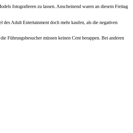
odels fotografieren zu lassen. Anscheinend waren an diesem Freitag
l des Adult Entertainment doch mehr kaufen, als die negativen
nd die Führungsbesucher müssen keinen Cent berappen. Bei anderen