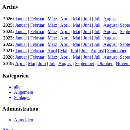
Archiv
2026:
Januar
|
Februar
|
März
|
April
|
Mai
|
Juni
|
Juli
|
August
2025:
Januar
|
Februar
|
März
|
April
|
Mai
|
Juni
|
Juli
|
August
|
Sept
2024:
Januar
|
Februar
|
März
|
April
|
Mai
|
Juni
|
Juli
|
August
|
Sept
2023:
Januar
|
Februar
|
März
|
April
|
Mai
|
Juni
|
Juli
|
August
2022:
Januar
|
Februar
|
März
|
April
|
Mai
|
Juni
|
Juli
|
August
|
Sept
2021:
Januar
|
Februar
|
April
|
Mai
|
Juni
|
Juli
|
August
|
September
|
2020:
Januar
|
Februar
|
März
|
April
|
Mai
|
Juni
|
Juli
|
August
|
Sept
2019:
April
|
Mai
|
Juni
|
Juli
|
August
|
September
|
Oktober
|
Novem
Kategorien
alle
Allgemein
Schlager
Administration
Anmelden
Atom