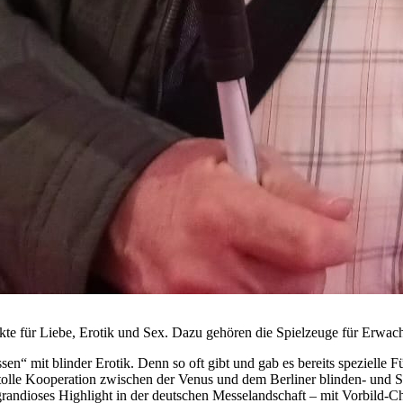
odukte für Liebe, Erotik und Sex. Dazu gehören die Spielzeuge für Erwach
“ mit blinder Erotik. Denn so oft gibt und gab es bereits spezielle 
 tolle Kooperation zwischen der Venus und dem Berliner blinden- und 
dioses Highlight in der deutschen Messelandschaft – mit Vorbild-Ch