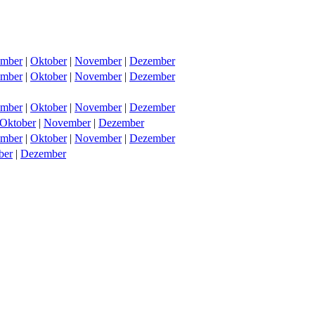
ember
|
Oktober
|
November
|
Dezember
ember
|
Oktober
|
November
|
Dezember
ember
|
Oktober
|
November
|
Dezember
Oktober
|
November
|
Dezember
ember
|
Oktober
|
November
|
Dezember
ber
|
Dezember