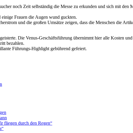
ucher noch Zeit selbständig die Messe zu erkunden und sich mit den M
d einige Frauen die Augen wund guckten.
herstrom und die großen Umsätze zeigen, dass die Menschen die Artike
begeisterte. Die Venus-Geschäftsführung übernimmt hier alle Kosten u
itt bezahlen.
illante Führungs-Highlight gebührend gefeiert.
an
rgen
mann
ir fliegen durch den Regen“
a“