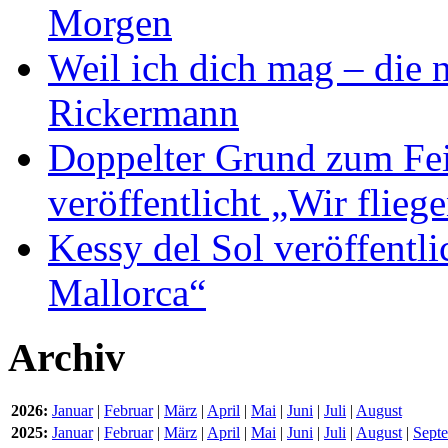
Morgen
Weil ich dich mag – die
Rickermann
Doppelter Grund zum Fei
veröffentlicht „Wir flie
Kessy del Sol veröffentli
Mallorca“
Archiv
2026:
Januar
|
Februar
|
März
|
April
|
Mai
|
Juni
|
Juli
|
August
2025:
Januar
|
Februar
|
März
|
April
|
Mai
|
Juni
|
Juli
|
August
|
Sept