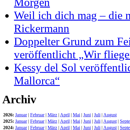
Morgen
Weil ich dich mag – die
Rickermann
Doppelter Grund zum Fei
veröffentlicht „Wir flie
Kessy del Sol veröffentli
Mallorca“
Archiv
2026:
Januar
|
Februar
|
März
|
April
|
Mai
|
Juni
|
Juli
|
August
2025:
Januar
|
Februar
|
März
|
April
|
Mai
|
Juni
|
Juli
|
August
|
Sept
2024:
Januar
|
Februar
|
März
|
April
|
Mai
|
Juni
|
Juli
|
August
|
Sept