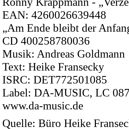
Ronny Krappmann - „Verzei
EAN: 4260026639448
„Am Ende bleibt der Anfa
CD 400258780036
Musik: Andreas Goldmann
Text: Heike Fransecky
ISRC: DET772501085
Label: DA-MUSIC, LC 08
www.da-music.de
Quelle: Büro Heike Franse