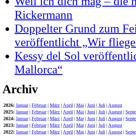
Weil ich dich mag – die
Rickermann
Doppelter Grund zum Fei
veröffentlicht „Wir flie
Kessy del Sol veröffentli
Mallorca“
Archiv
2026:
Januar
|
Februar
|
März
|
April
|
Mai
|
Juni
|
Juli
|
August
2025:
Januar
|
Februar
|
März
|
April
|
Mai
|
Juni
|
Juli
|
August
|
Sept
2024:
Januar
|
Februar
|
März
|
April
|
Mai
|
Juni
|
Juli
|
August
|
Sept
2023:
Januar
|
Februar
|
März
|
April
|
Mai
|
Juni
|
Juli
|
August
2022:
Januar
|
Februar
|
März
|
April
|
Mai
|
Juni
|
Juli
|
August
|
Sept