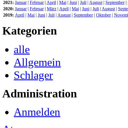
2021:
Januar
|
Februar
|
April
|
Mai
|
Juni
|
Juli
|
August
|
September
|
2020:
Januar
|
Februar
|
März
|
April
|
Mai
|
Juni
|
Juli
|
August
|
Sept
2019:
April
|
Mai
|
Juni
|
Juli
|
August
|
September
|
Oktober
|
Novem
Kategorien
alle
Allgemein
Schlager
Administration
Anmelden