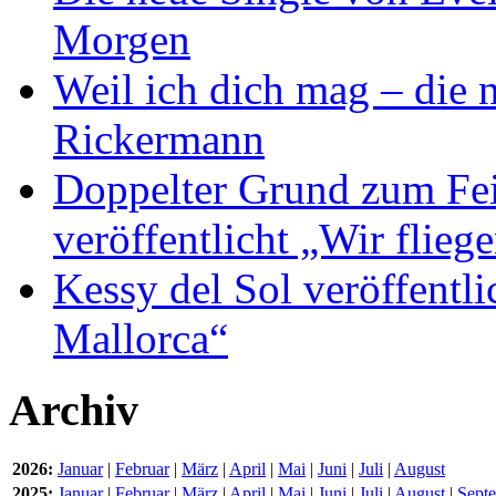
Morgen
Weil ich dich mag – die
Rickermann
Doppelter Grund zum Fei
veröffentlicht „Wir flie
Kessy del Sol veröffentli
Mallorca“
Archiv
2026:
Januar
|
Februar
|
März
|
April
|
Mai
|
Juni
|
Juli
|
August
2025:
Januar
|
Februar
|
März
|
April
|
Mai
|
Juni
|
Juli
|
August
|
Sept