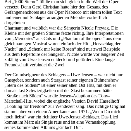
Bei „1000 Sterne“ fühlte man sich gleich in die Welt der Oper
versetzt. Denn Gerd Christian hatte hier den Gesang des
Gefangenenchores aus der Oper Nabucco mit einem tollen Text
und einer auf Schlager arrangierten Melodie vortrefflich
dargeboten.
Charmant und weiblich war die Sängerin Nicole Freytag. Die
Kleine mit der großen Stimme fetzte richtig. Ihre Interpretationen
von „Memories“ aus Cats und „Phantom of the opera“ aus dem
gleichnamigen Musical waren einfach der Hit. „Herzschlag der
Nacht“ und „Schenk mir keine Rosen“ sind nur zwei Beispiele
aus dem Repertoire der Sängerin. Nicole wurde vor längerer Zeit
zufällig von Uwe Jensen entdeckt und gefördert. Eine lange
Freundschaft verbindet die Zwei.
Der Grandseigneur des Schlagers – Uwe Jensen – war nicht nur
Gastgeber, sondern auch Stargast seiner eigenen Bühnenshow.
„Stern des Südens“ ist einer seiner alten Ost-Hits, mit dem er
damals fast Schwierigkeiten mit der Stasi bekommen hätte.
„Straße nach Süden“ war die Jensen-Adaption des Tony-
Marschall-Hits, wobei die englische Version David Hasselhoff
„Looking for freedom“ zur Wendezeit sang. Das richtige Original
stammt aber von einem Amerikaner aus 1971. „Wenn Du mich
noch liebst“ war ein richtiger Uwe-Jensen-Schlager. Das Lied
kommt im März als Single raus und ist eine Vorauskopplung
seines kommenden Albums „Einfach Du“.