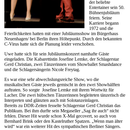
der beliebte
Entertainer sein 50.
Bühnenjubiläum
feiern. Seine
Karriere begann
1972 und die
Feierlichkeiten hatten mit einer Jubiläumsshow im Bürgerhaus
Neuenhagen/ bei Berlin ihren Höhepunkt. Durch den bekannten
C-Virus hatte sich die Planung leider verschoben.
Uwe hatte sich für sein Jubiläumskonzert namhafte Gäste
eingeladen. Die Kabarettistin Josefine Lemke, der Schlagerstar
Gerd Christian, zwei Tänzerinnen vom Showballet Smashdance
und die Schlagersängerin Nicole Freytag.
Es war eine sehr abwechslungsreiche Show, wo die
musikalischen Gäste jeweils gemischt in den zwei Showhälften
auftraten. So sorgte Josefine Lemke mit ihrem Wortwitz für
Lacher. Die zwei hübschen Tänzerinnen begleiteten tänzerisch die
Interpreten und glänzten auch mit Solotanzeinlagen.
Bereits zu DDR-Zeiten fesselte Schlagerstar Gerd Christian das
Publikum. Bei ihm durfte sein Megaseller „Sag ihr auch“ nicht
fehlen. Dieser Hit wurde schon X-Mal gecovert, so auch von
Bernhard Brink oder den Kastelruther Spatzen. „Wenn man älter
wird“ war ein weiterer Hit des sympathischen Berliner Sängers.