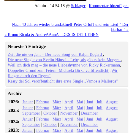
Admin - 14:54:18 @
Schlager
|
Kommentar hinzufügen
Nach 40 Jahren wieder brandaktuell-Peter Orloff und sein Lied " Der
Barbar " »
« Bruno Ricola & AndreAAnnA - DES IS DEI LEBEN
Neueste 5 Einträge
Zeit die nie vergeht – Der neue Song von Ralph Bogard
Die neue Single von Evelin Hänsel - Lebe, als gäb es kein Morgen
Weil ich dich mag – die neue Liebeshymne von Ricky Rickermann
Doppelter Grund zum Feiern: Michaela Birka veröffentlicht „Wir
fliegen durch den Regen“
Kessy del Sol veröffentlicht ihre erste Single „Vamos a Mallorca“
Archiv
2026:
|
|
|
|
|
|
|
Januar
Februar
März
April
Mai
Juni
Juli
August
|
|
|
|
|
|
|
|
Januar
Februar
März
April
Mai
Juni
Juli
August
2025:
|
|
|
September
Oktober
November
Dezember
|
|
|
|
|
|
|
|
Januar
Februar
März
April
Mai
Juni
Juli
August
2024:
|
|
|
September
Oktober
November
Dezember
2023:
|
|
|
|
|
|
|
Januar
Februar
März
April
Mai
Juni
Juli
August