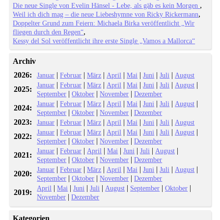
Die neue Single von Evelin Hänsel - Lebe, als gäb es kein Morgen
Weil ich dich mag – die neue Liebeshymne von Ricky Rickermann
Doppelter Grund zum Feiern: Michaela Birka veröffentlicht „Wir
fliegen durch den Regen“
Kessy del Sol veröffentlicht ihre erste Single „Vamos a Mallorca“
Archiv
2026:
|
|
|
|
|
|
|
Januar
Februar
März
April
Mai
Juni
Juli
August
|
|
|
|
|
|
|
|
Januar
Februar
März
April
Mai
Juni
Juli
August
2025:
|
|
|
September
Oktober
November
Dezember
|
|
|
|
|
|
|
|
Januar
Februar
März
April
Mai
Juni
Juli
August
2024:
|
|
|
September
Oktober
November
Dezember
2023:
|
|
|
|
|
|
|
Januar
Februar
März
April
Mai
Juni
Juli
August
|
|
|
|
|
|
|
|
Januar
Februar
März
April
Mai
Juni
Juli
August
2022:
|
|
|
September
Oktober
November
Dezember
|
|
|
|
|
|
|
Januar
Februar
April
Mai
Juni
Juli
August
2021:
|
|
|
September
Oktober
November
Dezember
|
|
|
|
|
|
|
|
Januar
Februar
März
April
Mai
Juni
Juli
August
2020:
|
|
|
September
Oktober
November
Dezember
|
|
|
|
|
|
|
April
Mai
Juni
Juli
August
September
Oktober
2019:
|
November
Dezember
Kategorien