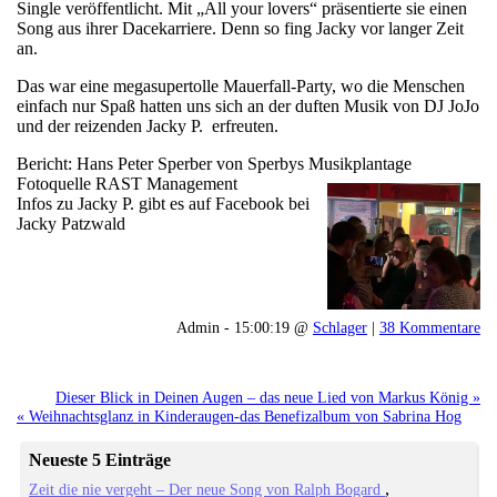
Single veröffentlicht. Mit „All your lovers“ präsentierte sie einen
Song aus ihrer Dacekarriere. Denn so fing Jacky vor langer Zeit
an.
Das war eine megasupertolle Mauerfall-Party, wo die Menschen
einfach nur Spaß hatten uns sich an der duften Musik von DJ JoJo
und der reizenden Jacky P. erfreuten.
Bericht: Hans Peter Sperber von Sperbys Musikplantage
Fotoquelle RAST Management
Infos zu Jacky P. gibt es auf Facebook bei
Jacky Patzwald
Admin - 15:00:19 @
Schlager
|
38 Kommentare
Dieser Blick in Deinen Augen – das neue Lied von Markus König »
« Weihnachtsglanz in Kinderaugen-das Benefizalbum von Sabrina Hog
Neueste 5 Einträge
Zeit die nie vergeht – Der neue Song von Ralph Bogard