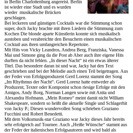
in Berlin Charlottenburg angereist. Berlin
ist wieder eine Stadt und es wurden
wieder musikalische Brücken
geschlagen.
Bei leckeren und günstigen Cocktails war die Stimmung schon
super, doch Jacky brachte mit ihren Liedern die Stimmung zum
Kochen Die blonde aparte Künstlerin konnte sich musikalisch
austoben und verabreichte den Besuchern einen musikalischen
Cocktail aus ihren umfangreichen Repertoire.
Mit Hits von Vicky Leandros, Andrea Berg, Franziska, Vanessa
Mai und Simone ging da die Post ab Aber auch ihre eigene Hits
durften da nicht fehlen. „In dieser Nacht“ ist ein etwas älterer
Titel. Das besondere daran ist und war, Jacky hat den Text
geschrieben und bei der Melodie auch einen Teil beigetragen. Aus
der Feder von Erfolgsproduzent Gerd Lorenz stammt der Song
„Im Rhythmus der Nacht“. Gerd Lorenz hatte entweder als
Produzent, Texter oder Komponist schon riesige Erfolge mit den
Amigos, Andy Borg, Norman Langen sowie mit Anita und
Alexandra Hofmann. „Mein Romeo“ meint damit nicht William
Shakespeare, sondern so heißt die aktuelle Single und Schlagerhit
von Jacky P.; Diesen wundervollen Song schrieben Graziano
Fucchini und Robert Benedetti.
Mit dem Volksmusik-star Graziano war Jacky dieses Jahr bereits
sehr erfolgreich auf Tournee. Auch „Heiße Wünsche“ stammt aus
der Feder der italienischen Erfolgsautoren und wird bald als