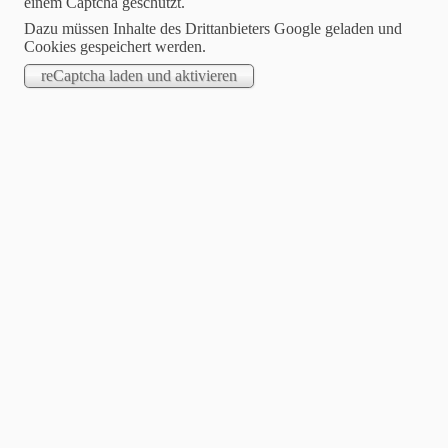
einem Captcha geschützt.
Dazu müssen Inhalte des Drittanbieters Google geladen und
Cookies gespeichert werden.
2021-10-08
7 Milliarden – der neue Song von Tim Feige
Tim Feige – oder besser Dr. Tim Feige – ist ein junger „Zahnarzt
und Fachzahnarzt für Oralchirurgie mit Tätigkeitsschwerpunkt