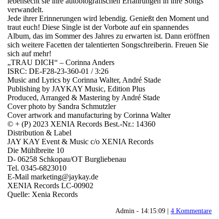
lebensecht sie ihre autobiografischen Erfahrungen in ihre Songs
verwandelt.
Jede ihrer Erinnerungen wird lebendig. Genießt den Moment und
traut euch! Diese Single ist der Vorbote auf ein spannendes
Album, das im Sommer des Jahres zu erwarten ist. Dann eröffnen
sich weitere Facetten der talentierten Songschreiberin. Freuen Sie
sich auf mehr!
„TRAU DICH“ – Corinna Anders
ISRC: DE-F28-23-360-01 / 3:26
Music and Lyrics by Corinna Walter, André Stade
Publishing by JAYKAY Music, Edition Plus
Produced, Arranged & Mastering by André Stade
Cover photo by Sandra Schmutzler
Cover artwork and manufacturing by Corinna Walter
© + (P) 2023 XENIA Records Best.-Nr.: 14360
Distribution & Label
JAY KAY Event & Music c/o XENIA Records
Die Mühlbreite 10
D- 06258 Schkopau/OT Burgliebenau
Tel. 0345-6823010
E-Mail marketing@jaykay.de
XENIA Records LC-00902
Quelle: Xenia Records
Admin - 14:15:09 |
4 Kommentare