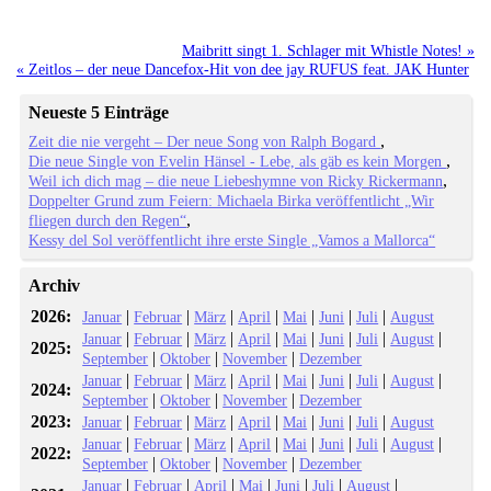
Maibritt singt 1. Schlager mit Whistle Notes! »
« Zeitlos – der neue Dancefox-Hit von dee jay RUFUS feat. JAK Hunter
Neueste 5 Einträge
Zeit die nie vergeht – Der neue Song von Ralph Bogard
Die neue Single von Evelin Hänsel - Lebe, als gäb es kein Morgen
Weil ich dich mag – die neue Liebeshymne von Ricky Rickermann
Doppelter Grund zum Feiern: Michaela Birka veröffentlicht „Wir
fliegen durch den Regen“
Kessy del Sol veröffentlicht ihre erste Single „Vamos a Mallorca“
Archiv
2026:
|
|
|
|
|
|
|
Januar
Februar
März
April
Mai
Juni
Juli
August
|
|
|
|
|
|
|
|
Januar
Februar
März
April
Mai
Juni
Juli
August
2025:
|
|
|
September
Oktober
November
Dezember
|
|
|
|
|
|
|
|
Januar
Februar
März
April
Mai
Juni
Juli
August
2024:
|
|
|
September
Oktober
November
Dezember
2023:
|
|
|
|
|
|
|
Januar
Februar
März
April
Mai
Juni
Juli
August
|
|
|
|
|
|
|
|
Januar
Februar
März
April
Mai
Juni
Juli
August
2022:
|
|
|
September
Oktober
November
Dezember
|
|
|
|
|
|
|
Januar
Februar
April
Mai
Juni
Juli
August