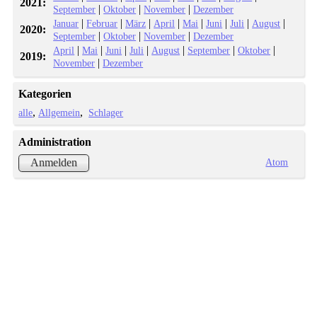
2021:
|
|
|
September
Oktober
November
Dezember
|
|
|
|
|
|
|
|
Januar
Februar
März
April
Mai
Juni
Juli
August
2020:
|
|
|
September
Oktober
November
Dezember
|
|
|
|
|
|
|
April
Mai
Juni
Juli
August
September
Oktober
2019:
|
November
Dezember
Kategorien
alle
Allgemein
Schlager
Administration
Atom
Anmelden