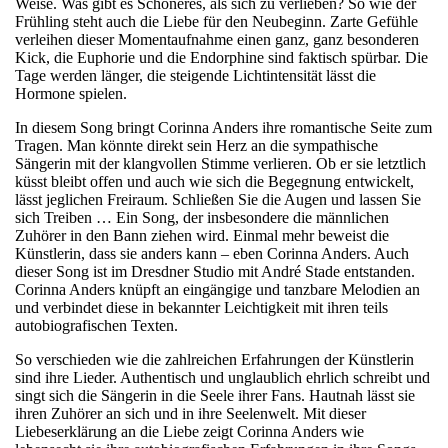
Weise. Was gibt es Schöneres, als sich zu verlieben? So wie der
Frühling steht auch die Liebe für den Neubeginn. Zarte Gefühle
verleihen dieser Momentaufnahme einen ganz, ganz besonderen
Kick, die Euphorie und die Endorphine sind faktisch spürbar. Die
Tage werden länger, die steigende Lichtintensität lässt die
Hormone spielen.
In diesem Song bringt Corinna Anders ihre romantische Seite zum
Tragen. Man könnte direkt sein Herz an die sympathische
Sängerin mit der klangvollen Stimme verlieren. Ob er sie letztlich
küsst bleibt offen und auch wie sich die Begegnung entwickelt,
lässt jeglichen Freiraum. Schließen Sie die Augen und lassen Sie
sich Treiben … Ein Song, der insbesondere die männlichen
Zuhörer in den Bann ziehen wird. Einmal mehr beweist die
Künstlerin, dass sie anders kann – eben Corinna Anders. Auch
dieser Song ist im Dresdner Studio mit André Stade entstanden.
Corinna Anders knüpft an eingängige und tanzbare Melodien an
und verbindet diese in bekannter Leichtigkeit mit ihren teils
autobiografischen Texten.
So verschieden wie die zahlreichen Erfahrungen der Künstlerin
sind ihre Lieder. Authentisch und unglaublich ehrlich schreibt und
singt sich die Sängerin in die Seele ihrer Fans. Hautnah lässt sie
ihren Zuhörer an sich und in ihre Seelenwelt. Mit dieser
Liebeserklärung an die Liebe zeigt Corinna Anders wie