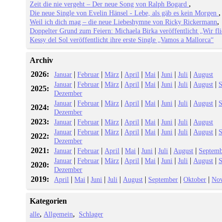
Zeit die nie vergeht – Der neue Song von Ralph Bogard
Die neue Single von Evelin Hänsel - Lebe, als gäb es kein Morgen
Weil ich dich mag – die neue Liebeshymne von Ricky Rickermann
Doppelter Grund zum Feiern: Michaela Birka veröffentlicht „Wir fl
Kessy del Sol veröffentlicht ihre erste Single „Vamos a Mallorca“
Archiv
2026:
|
|
|
|
|
|
|
Januar
Februar
März
April
Mai
Juni
Juli
August
|
|
|
|
|
|
|
|
Januar
Februar
März
April
Mai
Juni
Juli
August
S
2025:
Dezember
|
|
|
|
|
|
|
|
Januar
Februar
März
April
Mai
Juni
Juli
August
S
2024:
Dezember
2023:
|
|
|
|
|
|
|
Januar
Februar
März
April
Mai
Juni
Juli
August
|
|
|
|
|
|
|
|
Januar
Februar
März
April
Mai
Juni
Juli
August
S
2022:
Dezember
2021:
|
|
|
|
|
|
|
Januar
Februar
April
Mai
Juni
Juli
August
Septemb
|
|
|
|
|
|
|
|
Januar
Februar
März
April
Mai
Juni
Juli
August
S
2020:
Dezember
2019:
|
|
|
|
|
|
|
April
Mai
Juni
Juli
August
September
Oktober
No
Kategorien
alle
Allgemein
Schlager