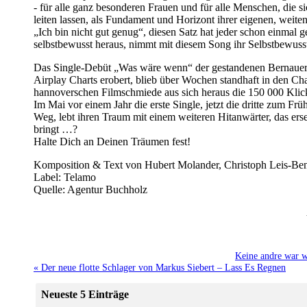
- für alle ganz besonderen Frauen und für alle Menschen, die 
leiten lassen, als Fundament und Horizont ihrer eigenen, weite
„Ich bin nicht gut genug“, diesen Satz hat jeder schon einmal g
selbstbewusst heraus, nimmt mit diesem Song ihr Selbstbewuss
Das Single-Debüt „Was wäre wenn“ der gestandenen Bernauerin
Airplay Charts erobert, blieb über Wochen standhaft in den Cha
hannoverschen Filmschmiede aus sich heraus die 150 000 Klic
Im Mai vor einem Jahr die erste Single, jetzt die dritte zum F
Weg, lebt ihren Traum mit einem weiteren Hitanwärter, das er
bringt …?
Halte Dich an Deinen Träumen fest!
Komposition & Text von Hubert Molander, Christoph Leis-Ben
Label: Telamo
Quelle: Agentur Buchholz
Keine andre war w
« Der neue flotte Schlager von Markus Siebert – Lass Es Regnen
Neueste 5 Einträge