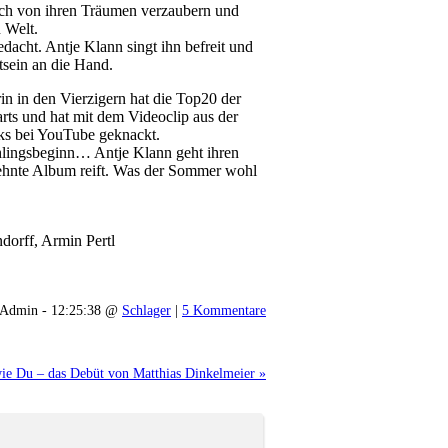
sich von ihren Träumen verzaubern und
n Welt.
edacht. Antje Klann singt ihn befreit und
tsein an die Hand.
 in den Vierzigern hat die Top20 der
rts und hat mit dem Videoclip aus der
ks bei YouTube geknackt.
rühlingsbeginn… Antje Klann geht ihren
sehnte Album reift. Was der Sommer wohl
dorff, Armin Pertl
Admin - 12:25:38 @
Schlager
|
5 Kommentare
ie Du – das Debüt von Matthias Dinkelmeier »