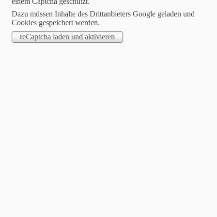
einem Captcha geschützt.
Dazu müssen Inhalte des Drittanbieters Google geladen und
Cookies gespeichert werden.
2023-08-14
NOI – der neue Italopop von Genio per due
Mit „VA BENE
COSI“ schafften
die Stuttgarter Italo-
Musiker Genio per
Due den Sprung in
die Radiostationen
von Deutschland,
Österreich,
Schweiz, Belgien,
Holland … bis
nach Bella Italia.
Jetzt, pünktlich zur
Sommer- und
Ferienzeit
präsentieren
Brigitte und Diego
alias Genio per Due
einen absoluten Off-Road-Song mit „NOI“…