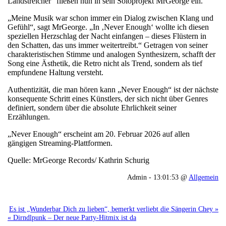
Landstreicher“ fließen nun in sein Soloprojekt MrGeorge ein.
„Meine Musik war schon immer ein Dialog zwischen Klang und
Gefühl“, sagt MrGeorge. „In ‚Never Enough‘ wollte ich diesen
speziellen Herzschlag der Nacht einfangen – dieses Flüstern in
den Schatten, das uns immer weitertreibt.“ Getragen von seiner
charakteristischen Stimme und analogen Synthesizern, schafft der
Song eine Ästhetik, die Retro nicht als Trend, sondern als tief
empfundene Haltung versteht.
Authentizität, die man hören kann „Never Enough“ ist der nächste
konsequente Schritt eines Künstlers, der sich nicht über Genres
definiert, sondern über die absolute Ehrlichkeit seiner
Erzählungen.
„Never Enough“ erscheint am 20. Februar 2026 auf allen
gängigen Streaming-Plattformen.
Quelle: MrGeorge Records/ Kathrin Schurig
Admin - 13:01:53 @
Allgemein
Es ist „Wunderbar Dich zu lieben“, bemerkt verliebt die Sängerin Chey »
« Dirndlpunk – Der neue Party-Hitmix ist da