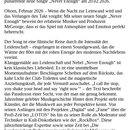
pulsierende neue Single „Never Enough“ am 20.02.2026.
Ohorn, Februar 2026 – Wenn die Nacht zur Leinwand wird und
das Verlangen den Takt vorgibt: Mit seiner neuen Single „Never
Enough“ beweist der erfahrene Musiker und Produzent
MrGeorge, dass er das Spiel mit Atmosphäre und Emotion perfekt
beherrscht.
Der Song ist eine filmische Reise durch die Intensität der
Leidenschaft – eingefangen in einem Soundgewand, das die
Wärme der 80er mit der rohen Energie des modernen Nachtlebens
vereint.
Klanggemälde aus Leidenschaft und Nebel „Never Enough“ ist
kein klassisches Liebeslied. Es ist eine unmittelbare
Momentaufnahme: Beschlagene Scheiben auf dem Rücksitz, das
kalte Licht der Club-Toiletten und die magnetische
Anziehungskraft, die jede Vernunft ausschaltet. „I call the stop,
you shake your head and say ‘right now’“ – der Text beschreibt
das Paradoxon einer Sucht, von der man nie genug bekommt.
Jahrzehnte gelebter Musikgeschichte Hinter dem Projekt steht ein
Künstler, der die Musikwelt aus jeder Perspektive kennt. Von
seinen Anfängen mit den Projekten „Digital“ und „Fame“ über die
Profi-Zeit bei „LOTOS“ bis hin zu seiner Rolle als Moderator und
Techniker in Kult-Diskotheken wie der „RockBox“. Diese
jahrzehntelange Expertise sowie seine Zeit bei „Die