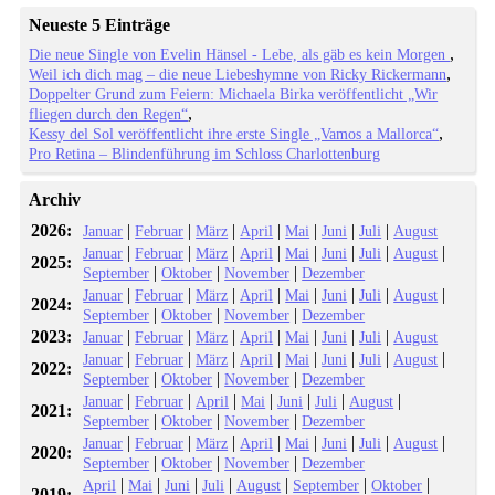
Neueste 5 Einträge
Die neue Single von Evelin Hänsel - Lebe, als gäb es kein Morgen
Weil ich dich mag – die neue Liebeshymne von Ricky Rickermann
Doppelter Grund zum Feiern: Michaela Birka veröffentlicht „Wir
fliegen durch den Regen“
Kessy del Sol veröffentlicht ihre erste Single „Vamos a Mallorca“
Pro Retina – Blindenführung im Schloss Charlottenburg
Archiv
2026:
|
|
|
|
|
|
|
Januar
Februar
März
April
Mai
Juni
Juli
August
|
|
|
|
|
|
|
|
Januar
Februar
März
April
Mai
Juni
Juli
August
2025:
|
|
|
September
Oktober
November
Dezember
|
|
|
|
|
|
|
|
Januar
Februar
März
April
Mai
Juni
Juli
August
2024:
|
|
|
September
Oktober
November
Dezember
2023:
|
|
|
|
|
|
|
Januar
Februar
März
April
Mai
Juni
Juli
August
|
|
|
|
|
|
|
|
Januar
Februar
März
April
Mai
Juni
Juli
August
2022:
|
|
|
September
Oktober
November
Dezember
|
|
|
|
|
|
|
Januar
Februar
April
Mai
Juni
Juli
August
2021:
|
|
|
September
Oktober
November
Dezember
|
|
|
|
|
|
|
|
Januar
Februar
März
April
Mai
Juni
Juli
August
2020:
|
|
|
September
Oktober
November
Dezember
|
|
|
|
|
|
|
April
Mai
Juni
Juli
August
September
Oktober
2019: