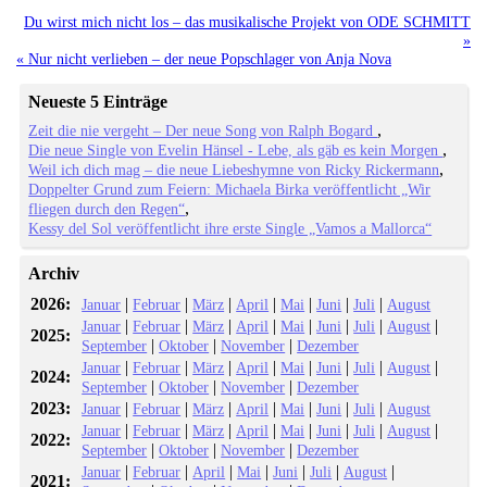
Du wirst mich nicht los – das musikalische Projekt von ODE SCHMITT
»
« Nur nicht verlieben – der neue Popschlager von Anja Nova
Neueste 5 Einträge
Zeit die nie vergeht – Der neue Song von Ralph Bogard
Die neue Single von Evelin Hänsel - Lebe, als gäb es kein Morgen
Weil ich dich mag – die neue Liebeshymne von Ricky Rickermann
Doppelter Grund zum Feiern: Michaela Birka veröffentlicht „Wir
fliegen durch den Regen“
Kessy del Sol veröffentlicht ihre erste Single „Vamos a Mallorca“
Archiv
2026:
|
|
|
|
|
|
|
Januar
Februar
März
April
Mai
Juni
Juli
August
|
|
|
|
|
|
|
|
Januar
Februar
März
April
Mai
Juni
Juli
August
2025:
|
|
|
September
Oktober
November
Dezember
|
|
|
|
|
|
|
|
Januar
Februar
März
April
Mai
Juni
Juli
August
2024:
|
|
|
September
Oktober
November
Dezember
2023:
|
|
|
|
|
|
|
Januar
Februar
März
April
Mai
Juni
Juli
August
|
|
|
|
|
|
|
|
Januar
Februar
März
April
Mai
Juni
Juli
August
2022:
|
|
|
September
Oktober
November
Dezember
|
|
|
|
|
|
|
Januar
Februar
April
Mai
Juni
Juli
August
2021: