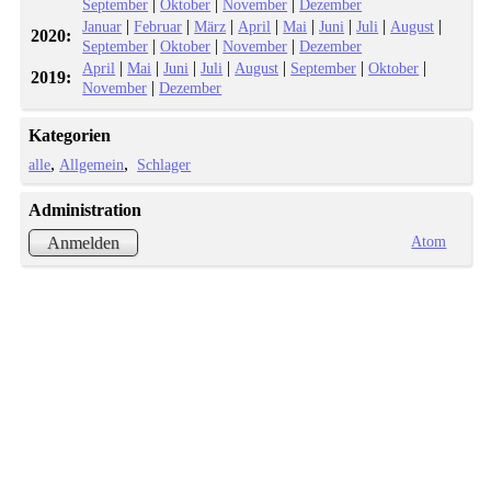
|
|
|
September
Oktober
November
Dezember
|
|
|
|
|
|
|
|
Januar
Februar
März
April
Mai
Juni
Juli
August
2020:
|
|
|
September
Oktober
November
Dezember
|
|
|
|
|
|
|
April
Mai
Juni
Juli
August
September
Oktober
2019:
|
November
Dezember
Kategorien
alle
Allgemein
Schlager
Administration
Atom
Anmelden