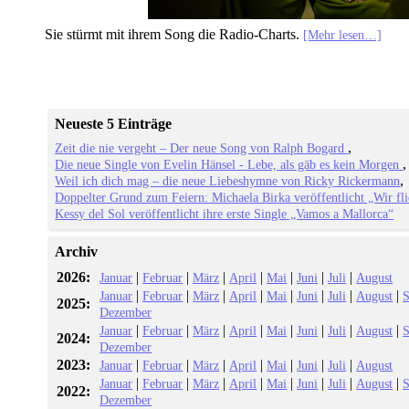
Sie stürmt mit ihrem Song die Radio-Charts.
[Mehr lesen…]
Neueste 5 Einträge
Zeit die nie vergeht – Der neue Song von Ralph Bogard
Die neue Single von Evelin Hänsel - Lebe, als gäb es kein Morgen
Weil ich dich mag – die neue Liebeshymne von Ricky Rickermann
Doppelter Grund zum Feiern: Michaela Birka veröffentlicht „Wir fl
Kessy del Sol veröffentlicht ihre erste Single „Vamos a Mallorca“
Archiv
2026:
|
|
|
|
|
|
|
Januar
Februar
März
April
Mai
Juni
Juli
August
|
|
|
|
|
|
|
|
Januar
Februar
März
April
Mai
Juni
Juli
August
S
2025:
Dezember
|
|
|
|
|
|
|
|
Januar
Februar
März
April
Mai
Juni
Juli
August
S
2024:
Dezember
2023:
|
|
|
|
|
|
|
Januar
Februar
März
April
Mai
Juni
Juli
August
|
|
|
|
|
|
|
|
Januar
Februar
März
April
Mai
Juni
Juli
August
S
2022:
Dezember