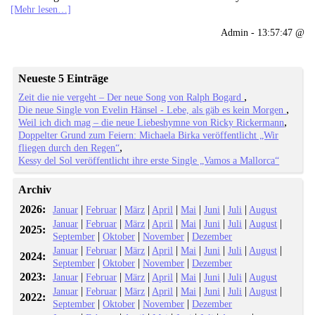
[Mehr lesen…]
Admin - 13:57:47 @
Neueste 5 Einträge
Zeit die nie vergeht – Der neue Song von Ralph Bogard
Die neue Single von Evelin Hänsel - Lebe, als gäb es kein Morgen
Weil ich dich mag – die neue Liebeshymne von Ricky Rickermann
Doppelter Grund zum Feiern: Michaela Birka veröffentlicht „Wir
fliegen durch den Regen“
Kessy del Sol veröffentlicht ihre erste Single „Vamos a Mallorca“
Archiv
2026:
|
|
|
|
|
|
|
Januar
Februar
März
April
Mai
Juni
Juli
August
|
|
|
|
|
|
|
|
Januar
Februar
März
April
Mai
Juni
Juli
August
2025:
|
|
|
September
Oktober
November
Dezember
|
|
|
|
|
|
|
|
Januar
Februar
März
April
Mai
Juni
Juli
August
2024:
|
|
|
September
Oktober
November
Dezember
2023:
|
|
|
|
|
|
|
Januar
Februar
März
April
Mai
Juni
Juli
August
|
|
|
|
|
|
|
|
Januar
Februar
März
April
Mai
Juni
Juli
August
2022:
|
|
|
September
Oktober
November
Dezember