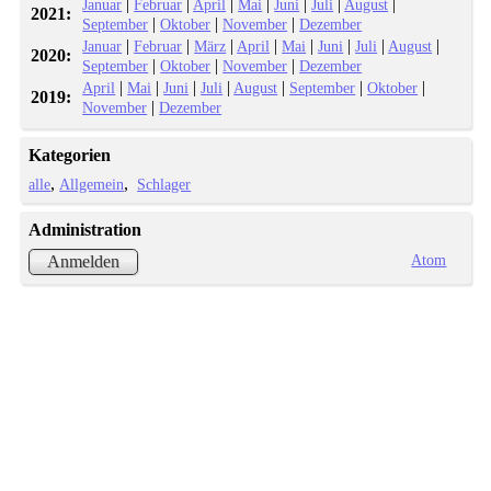
|
|
|
|
|
|
|
Januar
Februar
April
Mai
Juni
Juli
August
2021:
|
|
|
September
Oktober
November
Dezember
|
|
|
|
|
|
|
|
Januar
Februar
März
April
Mai
Juni
Juli
August
2020:
|
|
|
September
Oktober
November
Dezember
|
|
|
|
|
|
|
April
Mai
Juni
Juli
August
September
Oktober
2019:
|
November
Dezember
Kategorien
alle
Allgemein
Schlager
Administration
Atom
Anmelden