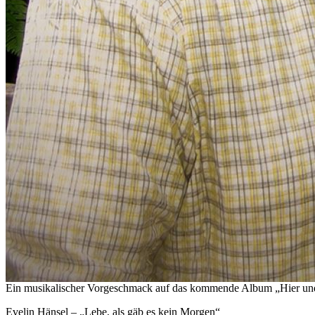
Ein musikalischer Vorgeschmack auf das kommende Album „Hier und
Evelin Hänsel – „Lebe, als gäb es kein Morgen“