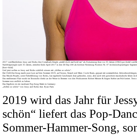
2017 veröffentlichten Jessy and Rufus ihre Comeback-Single „erzähl doch mal hold me“ als Fortsetzung ihrer vor 35 Jahren (1982) per Zufall veröffe
Nachfolgesingle nach 35 Jahren, erreichte Ende April 2017 in den DJ-Top-100 als höchste Notierung Position Nr. 47 im deutschsprachigen Segment.
[font=Arial]
Und jetzt wollen es Jessy and Rufus wirklich wissen mit „chillen so schön“.
Der Chill-Out-Song macht pure Lust auf den Sommer 2019, auf Sonne, Strand und Meer. Coole Beats, gepaart mit sommerlichen Akkordeonklängen, Sa
Das Musik-Projekt, unter Federführung von Rufus, hat regelrecht Geschmack dran gefunden, neue, aber auch teils gewohnte musikalische Ideen im
Das mediterrane Flair wurde im Tonstudio direkt an der Weser in Bremen von den Produzenten Robert Meister & Jürgen Kerber am Pult kreiert. Trotz
Sommer nun endlich zu heben.
Das Ergebnis ist ein tanzbarer Pop-Song Made in Germany:
„chillen so schön“ von Jessy and Rufus feat. Ryan Paris
2019 wird das Jahr für Jess
schön“ liefert das Pop-Danc
Sommer-Hammer-Song, sonde