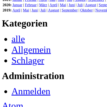
2020:
Januar
|
Februar
|
März
|
April
|
Mai
|
Juni
|
Juli
|
August
|
Sept
2019:
April
|
Mai
|
Juni
|
Juli
|
August
|
September
|
Oktober
|
Novem
Kategorien
alle
Allgemein
Schlager
Administration
Anmelden
Atom