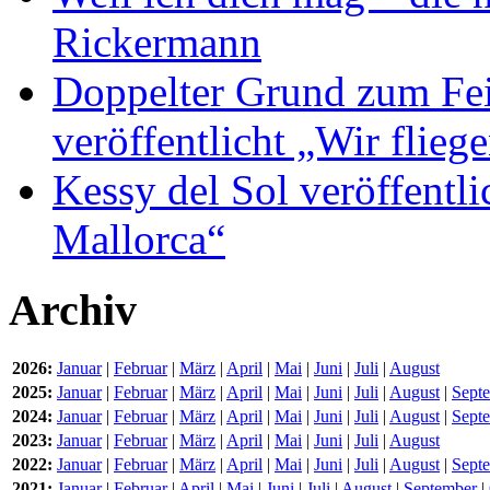
Rickermann
Doppelter Grund zum Fei
veröffentlicht „Wir flie
Kessy del Sol veröffentli
Mallorca“
Archiv
2026:
Januar
|
Februar
|
März
|
April
|
Mai
|
Juni
|
Juli
|
August
2025:
Januar
|
Februar
|
März
|
April
|
Mai
|
Juni
|
Juli
|
August
|
Sept
2024:
Januar
|
Februar
|
März
|
April
|
Mai
|
Juni
|
Juli
|
August
|
Sept
2023:
Januar
|
Februar
|
März
|
April
|
Mai
|
Juni
|
Juli
|
August
2022:
Januar
|
Februar
|
März
|
April
|
Mai
|
Juni
|
Juli
|
August
|
Sept
2021:
Januar
|
Februar
|
April
|
Mai
|
Juni
|
Juli
|
August
|
September
|