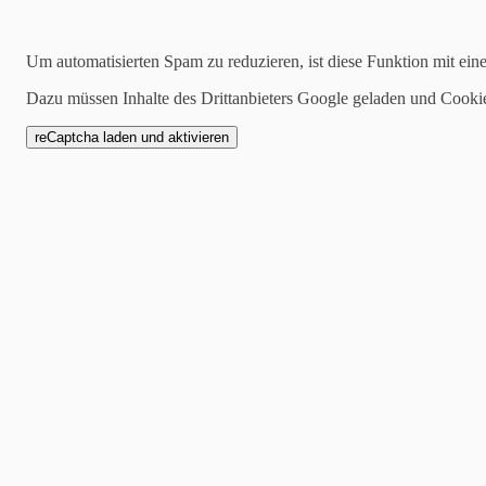
Suchen
Um automatisierten Spam zu reduzieren, ist diese Funktion mit ein
Dazu müssen Inhalte des Drittanbieters Google geladen und Cooki
2020-04-08
Deutschland hat einen
RTL, 4. April 2020
Die Show „Deutschland such
Finale im Kölner RTL-Ferns
nach Wochen geschafft beim
Moderiert wurden alle Live